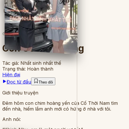
Full
2
lượt đọc
·
8
chương
Con Cờ Cuối Cùng
Tác giả:
Nhất sinh nhất thế
Trạng thái:
Hoàn thành
Hiện đại
Đọc từ đầu
Theo dõi
Giới thiệu truyện
Đêm hôm con chim hoàng yến của Cố Thời Nam tìm
đến nhà, hiếm lắm anh mới có hứng ở nhà với tôi.
Anh nói: