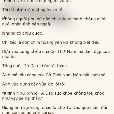
“Khinh Nhu, em là một người vợ tốt.”
Tôi tất nhiên là một người vợ tốt.
Full
Không người phụ nữ nào chịu được cảnh chồng mình
nuôi nhân tình bên ngoài.
Nhưng tôi chịu được.
Chỉ tiếc là con chim hoàng yến kia không biết điều.
Dựa vào cưng chiều của Cố Thời Nam mà dám đập cửa
nhà tôi.
Tầng dưới, Tô Dao khóc rất thảm.
Ánh mắt dịu dàng của Cố Thời Nam biến mất sạch sẽ.
Anh vừa đứng dậy vừa xin lỗi tôi:
“Khinh Nhu, xin lỗi, A Dao sức khỏe không tốt, khóc
như vậy sẽ hại thân.”
Giọng anh vội vàng, chắc lo cho Tô Dao quá mức, đến
mức cài cúc áo còn cài sai.