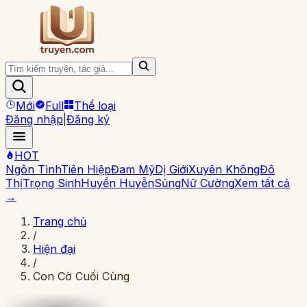
Mới
Full
Thể loại
Đăng nhập
|
Đăng ký
HOT
Ngôn Tình
Tiên Hiệp
Đam Mỹ
Dị Giới
Xuyên Không
Đô
Thị
Trọng Sinh
Huyền Huyễn
Sủng
Nữ Cường
Xem tất cả
→
Trang chủ
/
Hiện đại
/
Con Cờ Cuối Cùng