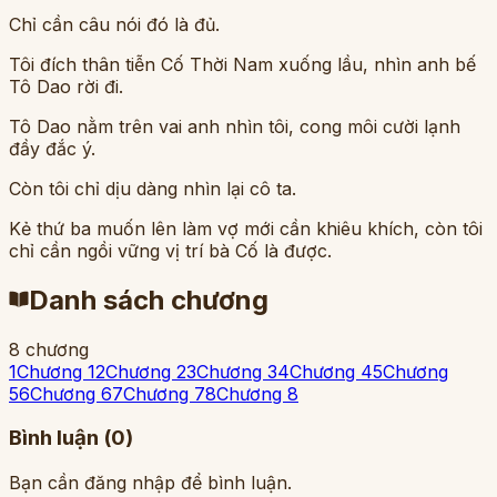
Chỉ cần câu nói đó là đủ.
Tôi đích thân tiễn Cố Thời Nam xuống lầu, nhìn anh bế
Tô Dao rời đi.
Tô Dao nằm trên vai anh nhìn tôi, cong môi cười lạnh
đầy đắc ý.
Còn tôi chỉ dịu dàng nhìn lại cô ta.
Kẻ thứ ba muốn lên làm vợ mới cần khiêu khích, còn tôi
chỉ cần ngồi vững vị trí bà Cố là được.
Danh sách chương
8
chương
1
Chương 1
2
Chương 2
3
Chương 3
4
Chương 4
5
Chương
5
6
Chương 6
7
Chương 7
8
Chương 8
Bình luận (
0
)
Bạn cần đăng nhập để bình luận.