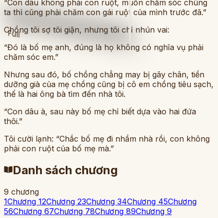
“Con dâu không phải con ruột, muốn chăm sóc chúng
ta thì cũng phải chăm con gái ruột của mình trước đã.”
Chồng tôi sợ tôi giận, nhưng tôi chỉ nhún vai:
Full
“Đó là bố mẹ anh, đúng là họ không có nghĩa vụ phải
chăm sóc em.”
Nhưng sau đó, bố chồng chẳng may bị gãy chân, tiền
dưỡng già của mẹ chồng cũng bị cô em chồng tiêu sạch,
thế là hai ông bà tìm đến nhà tôi.
“Con dâu à, sau này bố mẹ chỉ biết dựa vào hai đứa
thôi.”
Tôi cười lạnh: “Chắc bố mẹ đi nhầm nhà rồi, con không
phải con ruột của bố mẹ mà.”
Danh sách chương
9
chương
1
Chương 1
2
Chương 2
3
Chương 3
4
Chương 4
5
Chương
5
6
Chương 6
7
Chương 7
8
Chương 8
9
Chương 9