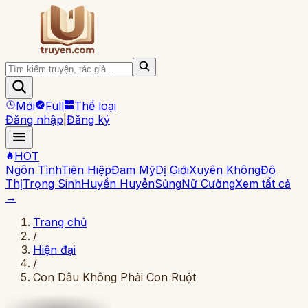
Mới
Full
Thể loại
Đăng nhập
|
Đăng ký
HOT
Ngôn Tình
Tiên Hiệp
Đam Mỹ
Dị Giới
Xuyên Không
Đô
Thị
Trọng Sinh
Huyền Huyễn
Sủng
Nữ Cường
Xem tất cả
→
Trang chủ
/
Hiện đại
/
Con Dâu Không Phải Con Ruột