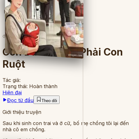
Full
4
lượt đọc
·
9
chương
Con Dâu Không Phải Con
Ruột
Tác giả:
Trạng thái:
Hoàn thành
Hiện đại
Đọc từ đầu
Theo dõi
Giới thiệu truyện
Sau khi sinh con trai và ở cữ, bố mẹ chồng tôi lại đến
nhà cô em chồng.