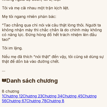
Tôi và mẹ cãi nhau một trận kịch liệt.
Mẹ tôi ngang nhiên phản bác:
“Tao chẳng qua chỉ nói vài câu thật lòng thôi. Người ta
không nhận mày thì chắc chắn là do chính mày không
có năng lực. Đừng hòng đổ hết trách nhiệm lên đầu
tao!”
Tôi im lặng.
Nếu mẹ đã thích “nói thật” đến vậy, tôi cũng sẽ dùng sự
thật để dồn bà vào đường chết.
…
Danh sách chương
8
chương
1
Chương 1
2
Chương 2
3
Chương 3
4
Chương 4
5
Chương
5
6
Chương 6
7
Chương 7
8
Chương 8