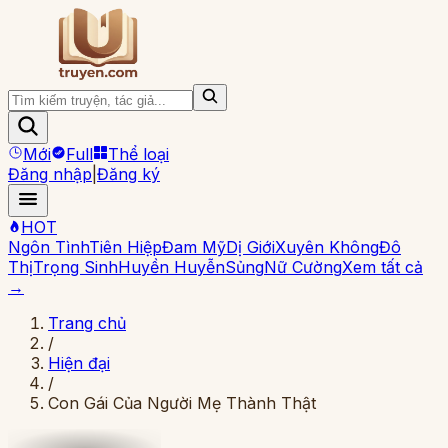
Mới
Full
Thể loại
Đăng nhập
|
Đăng ký
HOT
Ngôn Tình
Tiên Hiệp
Đam Mỹ
Dị Giới
Xuyên Không
Đô
Thị
Trọng Sinh
Huyền Huyễn
Sủng
Nữ Cường
Xem tất cả
→
Trang chủ
/
Hiện đại
/
Con Gái Của Người Mẹ Thành Thật