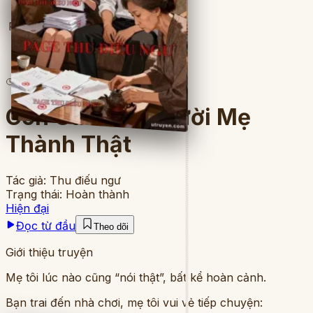
Full
23
lượt đọc
·
8
chương
Con Gái Của Người Mẹ
Thành Thật
Tác giả:
Thu điếu ngư
Trạng thái:
Hoàn thành
Hiện đại
Đọc từ đầu
Theo dõi
Giới thiệu truyện
Mẹ tôi lúc nào cũng “nói thật”, bất kể hoàn cảnh.
Bạn trai đến nhà chơi, mẹ tôi vui vẻ tiếp chuyện: