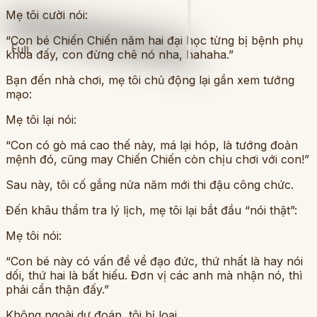
Mẹ tôi cười nói:
“Con bé Chiến Chiến năm hai đại học từng bị bệnh phụ
Full
khoa đấy, con đừng chê nó nha, hahaha.”
Bạn đến nhà chơi, mẹ tôi chủ động lại gần xem tướng
mạo:
Mẹ tôi lại nói:
“Con có gò má cao thế này, má lại hóp, là tướng đoản
mệnh đó, cũng may Chiến Chiến còn chịu chơi với con!”
Sau này, tôi cố gắng nửa năm mới thi đậu công chức.
Đến khâu thẩm tra lý lịch, mẹ tôi lại bắt đầu “nói thật”:
Mẹ tôi nói:
“Con bé này có vấn đề về đạo đức, thứ nhất là hay nói
dối, thứ hai là bất hiếu. Đơn vị các anh mà nhận nó, thì
phải cẩn thận đấy.”
Không ngoài dự đoán, tôi bị loại.