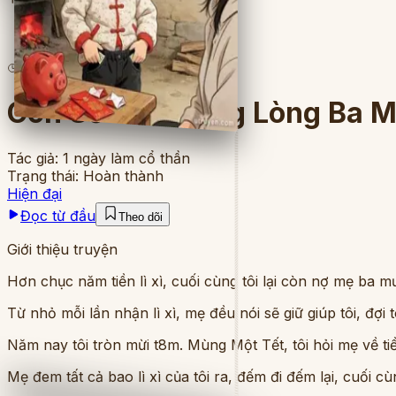
4
lượt đọc
·
6
chương
Con Số Âm Trong Lòng Ba 
Tác giả:
1 ngày làm cổ thần
Trạng thái:
Hoàn thành
Hiện đại
Đọc từ đầu
Theo dõi
Giới thiệu truyện
Hơn chục năm tiền lì xì, cuối cùng tôi lại còn nợ mẹ ba m
Từ nhỏ mỗi lần nhận lì xì, mẹ đều nói sẽ giữ giúp tôi, đợi tô
Năm nay tôi tròn mừi t8m. Mùng Một Tết, tôi hỏi mẹ về tiền
Mẹ đem tất cả bao lì xì của tôi ra, đếm đi đếm lại, cuối c