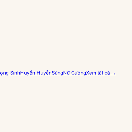
ọng Sinh
Huyền Huyễn
Sủng
Nữ Cường
Xem tất cả →