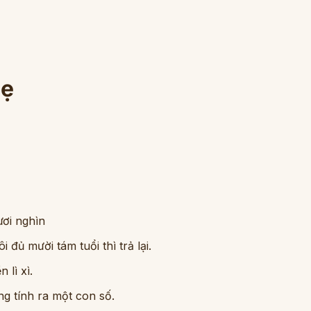
Mẹ
ươi nghìn
i đủ mười tám tuổi thì trả lại.
 lì xì.
ùng tính ra một con số.