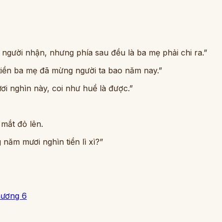
 là người nhận, nhưng phía sau đều là ba mẹ phải chi ra.”
tiền ba mẹ đã mừng người ta bao năm nay.”
ơi nghìn này, coi như huề là được.”
 mắt đỏ lên.
g năm mươi nghìn tiền lì xì?”
ương 6