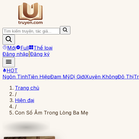
Mới
Full
Thể loại
Đăng nhập
|
Đăng ký
HOT
Ngôn Tình
Tiên Hiệp
Đam Mỹ
Dị Giới
Xuyên Không
Đô Thị
Tr
Trang chủ
/
Hiện đại
/
Con Số Âm Trong Lòng Ba Mẹ