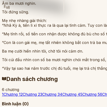
Âm ba mươi nghìn.
Full
Tôi đứng sững.
Mẹ nhẹ nhàng giải thích:
“Nhã Kỳ à, tiền lì xì thực ra là qua lại tình cảm. Tuy con
“Mẹ tính rồi, số tiền con nhận được không đủ bù cho số 
“Con là con gái mẹ, mẹ tất nhiên không bắt con trả ba mư
Ba mẹ cười hiền nhìn tôi, chờ tôi nói cảm ơn.
Tôi cúi đầu nhìn con số ba mươi nghìn chói mắt trong sổ,
“Vậy tại sao hai năm trước chị đủ tuổi, mẹ lại trả chị thẳn
Danh sách chương
6
chương
1
Chương 1
2
Chương 2
3
Chương 3
4
Chương 4
5
Chương 5
6
Ch
Bình luận (
0
)