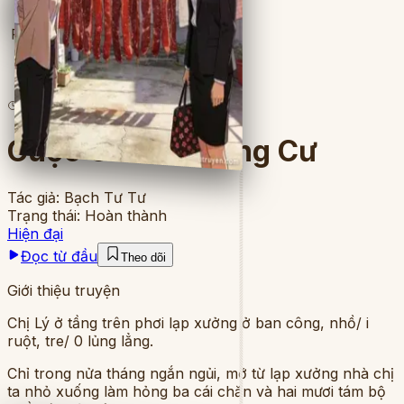
Full
5
lượt đọc
·
7
chương
Cuộc Chiến Chung Cư
Tác giả:
Bạch Tư Tư
Trạng thái:
Hoàn thành
Hiện đại
Đọc từ đầu
Theo dõi
Giới thiệu truyện
Chị Lý ở tầng trên phơi lạp xưởng ở ban công, nhồ/ i
ruột, tre/ 0 lủng lẳng.
Chỉ trong nửa tháng ngắn ngủi, mỡ từ lạp xưởng nhà chị
ta nhỏ xuống làm hỏng ba cái chăn và hai mươi tám bộ