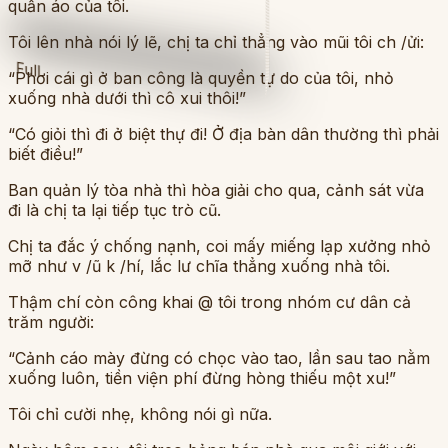
quần áo của tôi.
Tôi lên nhà nói lý lẽ, chị ta chỉ thẳng vào mũi tôi ch /ửi:
Full
“Phơi cái gì ở ban công là quyền tự do của tôi, nhỏ
xuống nhà dưới thì cô xui thôi!”
“Có giỏi thì đi ở biệt thự đi! Ở địa bàn dân thường thì phải
biết điều!”
Ban quản lý tòa nhà thì hòa giải cho qua, cảnh sát vừa
đi là chị ta lại tiếp tục trò cũ.
Chị ta đắc ý chống nạnh, coi mấy miếng lạp xưởng nhỏ
mỡ như v /ũ k /hí, lắc lư chĩa thẳng xuống nhà tôi.
Thậm chí còn công khai @ tôi trong nhóm cư dân cả
trăm người:
“Cảnh cáo mày đừng có chọc vào tao, lần sau tao nằm
xuống luôn, tiền viện phí đừng hòng thiếu một xu!”
Tôi chỉ cười nhẹ, không nói gì nữa.