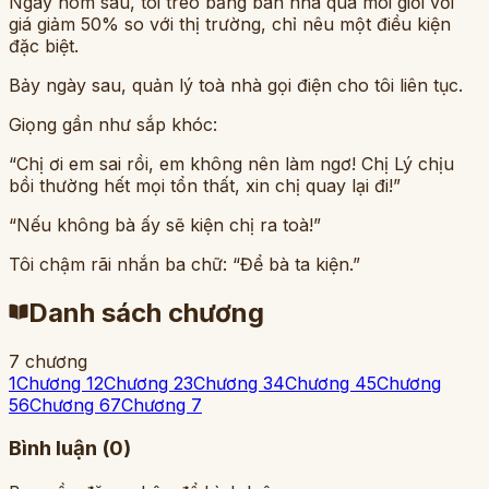
Ngày hôm sau, tôi treo bảng bán nhà qua môi giới với
giá giảm 50% so với thị trường, chỉ nêu một điều kiện
đặc biệt.
Bảy ngày sau, quản lý toà nhà gọi điện cho tôi liên tục.
Giọng gần như sắp khóc:
“Chị ơi em sai rồi, em không nên làm ngơ! Chị Lý chịu
bồi thường hết mọi tổn thất, xin chị quay lại đi!”
“Nếu không bà ấy sẽ kiện chị ra toà!”
Tôi chậm rãi nhắn ba chữ: “Để bà ta kiện.”
Danh sách chương
7
chương
1
Chương 1
2
Chương 2
3
Chương 3
4
Chương 4
5
Chương
5
6
Chương 6
7
Chương 7
Bình luận (
0
)