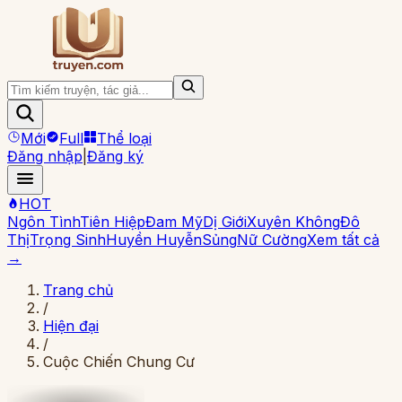
Mới
Full
Thể loại
Đăng nhập
|
Đăng ký
HOT
Ngôn Tình
Tiên Hiệp
Đam Mỹ
Dị Giới
Xuyên Không
Đô
Thị
Trọng Sinh
Huyền Huyễn
Sủng
Nữ Cường
Xem tất cả
→
Trang chủ
/
Hiện đại
/
Cuộc Chiến Chung Cư