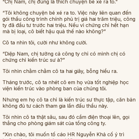
“Chị Nam, chị đúng là thích chuyện bé xé ra to.”
“Tôi không chuyện bé xé ra to. Việc này liên quan đến
gói thầu công trình chính phủ trị giá hai trăm triệu, công
ty đã đầu tư trước hai triệu. Nếu vì chứng chỉ hết hạn
mà bị loại, cô biết hậu quả thế nào không?”
Cô ta nhìn tôi, cười như không cười.
“Diệp Nam, chị tưởng cả công ty chỉ có mình chị có
chứng chỉ kiến trúc sư à?”
Tôi nhìn chằm chằm cô ta hai giây, bỗng hiểu ra.
Tháng trước, cô ta nhét cô em họ vừa tốt nghiệp học
viện kiến trúc vào phòng ban của chúng tôi.
Nhưng em họ cô ta chỉ là kiến trúc sư thực tập, căn bản
không đủ tư cách tham gia lần đấu thầu này.
Tôi nhìn cô ta thật sâu, sau đó cầm điện thoại lên, gọi
thẳng cho phòng giám sát của tổng công ty.
“Xin chào, tôi muốn tố cáo HR Nguyễn Khả cố ý trì