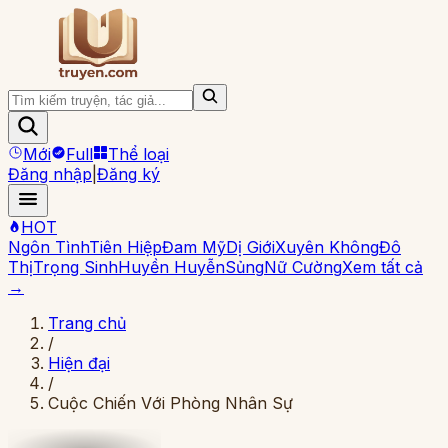
Mới
Full
Thể loại
Đăng nhập
|
Đăng ký
HOT
Ngôn Tình
Tiên Hiệp
Đam Mỹ
Dị Giới
Xuyên Không
Đô
Thị
Trọng Sinh
Huyền Huyễn
Sủng
Nữ Cường
Xem tất cả
→
Trang chủ
/
Hiện đại
/
Cuộc Chiến Với Phòng Nhân Sự