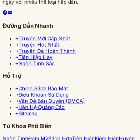
ngày với nhiều thể loại hấp dẫn.
Đường Dẫn Nhanh
Truyện Mới Cập Nhật
Truyện Hot Nhất
Truyện Đã Hoàn Thành
Tiên Hiệp Hay
Ngôn Tình Sắc
Hỗ Trợ
Chính Sách Bảo Mật
Điều Khoản Sử Dụng
Vấn Đề Bản Quyền (DMCA)
Liên Hệ Quảng Cáo
Sitemap
Từ Khóa Phổ Biến
Ngôn Tình
Đam Mỹ
Bách Hợp
Tiên Hiệp
Kiếm Hiệp
Huyền