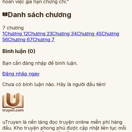
hoãn việc gia hạn chứng chỉ.”
Danh sách chương
7
chương
1
Chương 1
2
Chương 2
3
Chương 3
4
Chương 4
5
Chương
5
6
Chương 6
7
Chương 7
Bình luận (
0
)
Bạn cần đăng nhập để bình luận.
Đăng nhập ngay
Chưa có bình luận nào. Hãy là người đầu tiên!
uTruyen là nền tảng đọc truyện online miễn phí hàng
đầu. Kho truyện phong phú được cập nhật liên tục mỗi