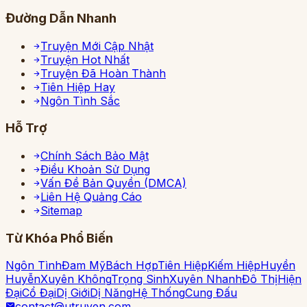
Đường Dẫn Nhanh
Truyện Mới Cập Nhật
Truyện Hot Nhất
Truyện Đã Hoàn Thành
Tiên Hiệp Hay
Ngôn Tình Sắc
Hỗ Trợ
Chính Sách Bảo Mật
Điều Khoản Sử Dụng
Vấn Đề Bản Quyền (DMCA)
Liên Hệ Quảng Cáo
Sitemap
Từ Khóa Phổ Biến
Ngôn Tình
Đam Mỹ
Bách Hợp
Tiên Hiệp
Kiếm Hiệp
Huyền
Huyễn
Xuyên Không
Trọng Sinh
Xuyên Nhanh
Đô Thị
Hiện
Đại
Cổ Đại
Dị Giới
Dị Năng
Hệ Thống
Cung Đấu
contact@utruyen.com