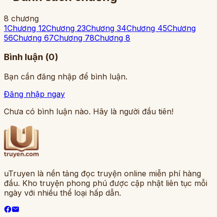
8 chương
1
Chương 1
2
Chương 2
3
Chương 3
4
Chương 4
5
Chương
5
6
Chương 6
7
Chương 7
8
Chương 8
Bình luận (
0
)
Bạn cần đăng nhập để bình luận.
Đăng nhập ngay
Chưa có bình luận nào. Hãy là người đầu tiên!
uTruyen là nền tảng đọc truyện online miễn phí hàng
đầu. Kho truyện phong phú được cập nhật liên tục mỗi
ngày với nhiều thể loại hấp dẫn.