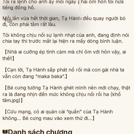
Tôi ra lệnh cho anh ấy mỗi ngày phải ôm hôn tôi nửa
tiếng đồng hồ.
Mỗi lần vừa hết thời gian, Tạ Hành đều quay người bỏ
Full
đi, còn phải tắm rất lâu.
Tôi không chịu nổi sự lạnh nhạt của anh, đang định nói
chia tay thì trước mắt lại hiện ra mấy dòng bình luận.
【Nhà ai cưỡng ép tình cảm mà chỉ ôm với hôn vậy, ai
thế!!】
【Cạn lời, Tạ Hành sắp phát nổ rồi mà con gái nhà ta
vẫn còn đang “maka baka”.】
【Bé cưng tưởng Tạ Hành ghét mình nên mới chạy, thật
ra là đang nhịn đến mức không chịu nổi rồi ha (khổ
tâm.jpg)】
【Cứu mạng, có ai quản cái “quần” của Tạ Hành
không… Bé cưng mau vào xem thử đi…】
Danh sách chương