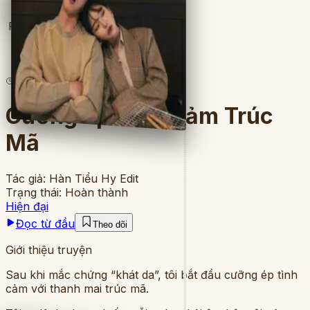
Full
4
lượt đọc
·
8
chương
Cưỡng Ép Tình Cảm Trúc
Mã
Tác giả:
Hàn Tiểu Hy Edit
Trạng thái:
Hoàn thành
Hiện đại
Đọc từ đầu
Theo dõi
Giới thiệu truyện
Sau khi mắc chứng “khát da”, tôi bắt đầu cưỡng ép tình
cảm với thanh mai trúc mã.