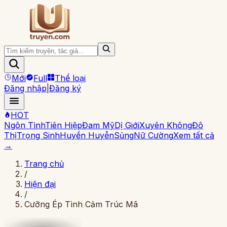
Mới
Full
Thể loại
Đăng nhập
|
Đăng ký
HOT
Ngôn Tình
Tiên Hiệp
Đam Mỹ
Dị Giới
Xuyên Không
Đô
Thị
Trọng Sinh
Huyền Huyễn
Sủng
Nữ Cường
Xem tất cả
→
Trang chủ
/
Hiện đại
/
Cưỡng Ép Tình Cảm Trúc Mã