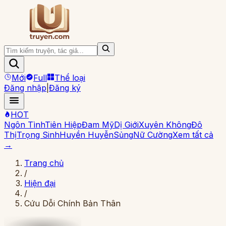
Mới
Full
Thể loại
Đăng nhập
|
Đăng ký
HOT
Ngôn Tình
Tiên Hiệp
Đam Mỹ
Dị Giới
Xuyên Không
Đô
Thị
Trọng Sinh
Huyền Huyễn
Sủng
Nữ Cường
Xem tất cả
→
Trang chủ
/
Hiện đại
/
Cứu Dỗi Chính Bản Thân