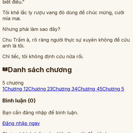
biết điều.”
Tôi khẽ lắc ly rượu vang đỏ dùng để chúc mừng, cười
mỉa mai.
Nhưng phải làm sao đây?
Chu Trầm à, rõ ràng người thực sự xuyên không để cứu
anh là tôi.
Chỉ tiếc, tôi không định cứu nữa rồi.
Danh sách chương
5
chương
1
Chương 1
2
Chương 2
3
Chương 3
4
Chương 4
5
Chương 5
Bình luận (
0
)
Bạn cần đăng nhập để bình luận.
Đăng nhập ngay