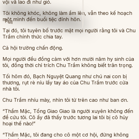
vội vã lao đi như gió.
Tôi không khóc, không làm ầm lên, vẫn theo kế hoạch
một mình đến buổi tiệc đính hôn.
Full
Tại đó, tôi tuyên bố trước mặt mọi người rằng tôi và Chu
Trầm chính thức chia tay.
Cả hội trường chấn động.
Mọi người đều đồng cảm với hơn mười năm hy sinh của
tôi, đồng thời chỉ trích Chu Trầm không biết trân trọng.
Tối hôm đó, Bạch Nguyệt Quang như chú nai con bị
thương, rụt rè níu lấy tay áo của Chu Trầm trước cửa
nhà tôi.
Chu Trầm nhíu mày, nhìn tôi từ trên cao như ban ơn.
“Thẩm Mặc, Tống Giao Giao là người xuyên không đến
để cứu tôi. Cô ấy đã thấy trước tương lai tôi bị cô hủy
hoại thế nào!”
“Thẩm Mặc, tôi đang cho cô một cơ hội, đừng không