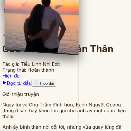
Full
5
lượt đọc
·
5
chương
Cứu Dỗi Chính Bản Thân
Tác giả:
Tiểu Linh Nhi Edit
Trạng thái:
Hoàn thành
Hiện đại
Đọc từ đầu
Theo dõi
Giới thiệu truyện
Ngày tôi và Chu Trầm đính hôn, Bạch Nguyệt Quang
đứng ở sân bay khóc lóc gọi cho anh ấy một cuộc điện
thoại.
Anh ấy bình thản nói dối tôi, nhưng vừa quay lưng đã