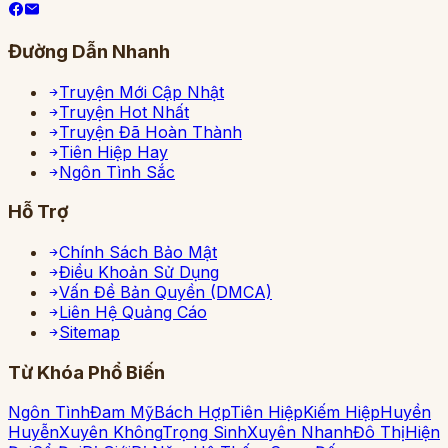
Đường Dẫn Nhanh
Truyện Mới Cập Nhật
Truyện Hot Nhất
Truyện Đã Hoàn Thành
Tiên Hiệp Hay
Ngôn Tình Sắc
Hỗ Trợ
Chính Sách Bảo Mật
Điều Khoản Sử Dụng
Vấn Đề Bản Quyền (DMCA)
Liên Hệ Quảng Cáo
Sitemap
Từ Khóa Phổ Biến
Ngôn Tình
Đam Mỹ
Bách Hợp
Tiên Hiệp
Kiếm Hiệp
Huyền
Huyễn
Xuyên Không
Trọng Sinh
Xuyên Nhanh
Đô Thị
Hiện