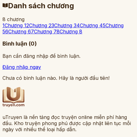
Danh sách chương
8
chương
1
Chương 1
2
Chương 2
3
Chương 3
4
Chương 4
5
Chương
5
6
Chương 6
7
Chương 7
8
Chương 8
Bình luận (
0
)
Bạn cần đăng nhập để bình luận.
Đăng nhập ngay
Chưa có bình luận nào. Hãy là người đầu tiên!
uTruyen là nền tảng đọc truyện online miễn phí hàng
đầu. Kho truyện phong phú được cập nhật liên tục mỗi
ngày với nhiều thể loại hấp dẫn.