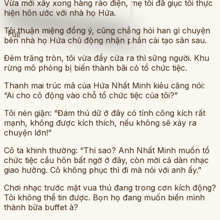
Vừa mới xây xong hàng rào điện, mẹ tôi đã giục tôi thực
hiện hôn ước với nhà họ Hứa.
Tôi thuận miệng đồng ý, cũng chẳng hỏi han gì chuyện
Full
bên nhà họ Hứa chủ động nhận phần cải tạo sân sau.
Đêm trăng tròn, tôi vừa đẩy cửa ra thì sững người. Khu
rừng mô phỏng bị biến thành bãi cỏ tổ chức tiệc.
Thanh mai trúc mã của Hứa Nhất Minh kiêu căng nói:
“Ai cho cô động vào chỗ tổ chức tiệc của tôi?”
Tôi nén giận: “Đám thú dữ ở đây có tính công kích rất
mạnh, không được kích thích, nếu không sẽ xảy ra
chuyện lớn!”
Cô ta khinh thường: “Thì sao? Anh Nhất Minh muốn tổ
chức tiệc cầu hôn bất ngờ ở đây, còn mời cả dàn nhạc
giao hưởng. Cô không phục thì đi mà nói với anh ấy.”
Chơi nhạc trước mặt vua thú đang trong cơn kích động?
Tôi không thể tin được. Bọn họ đang muốn biến mình
thành bữa buffet à?