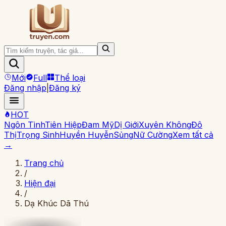
Mới
Full
Thể loại
Đăng nhập
|
Đăng ký
HOT
Ngôn Tình
Tiên Hiệp
Đam Mỹ
Dị Giới
Xuyên Không
Đô
Thị
Trọng Sinh
Huyền Huyễn
Sủng
Nữ Cường
Xem tất cả
→
Trang chủ
/
Hiện đại
/
Dạ Khúc Dã Thú