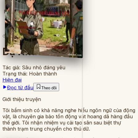
Full
7
lượt đọc
·
8
chương
Dạ Khúc Dã Thú
Tác giả:
Sâu nhỏ đáng yêu
Trạng thái:
Hoàn thành
Hiện đại
Đọc từ đầu
Theo dõi
Giới thiệu truyện
Tôi bẩm sinh có khả năng nghe hiểu ngôn ngữ của động
vật, là chuyên gia bảo tồn động vật hoang dã hàng đầu
thế giới. Tôi nhận nhiệm vụ cải tạo sân sau biệt thự
thành trạm trung chuyển cho thú dữ.