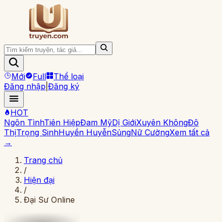
Mới
Full
Thể loại
Đăng nhập
|
Đăng ký
HOT
Ngôn Tình
Tiên Hiệp
Đam Mỹ
Dị Giới
Xuyên Không
Đô
Thị
Trọng Sinh
Huyền Huyễn
Sủng
Nữ Cường
Xem tất cả
→
Trang chủ
/
Hiện đại
/
Đại Sư Online