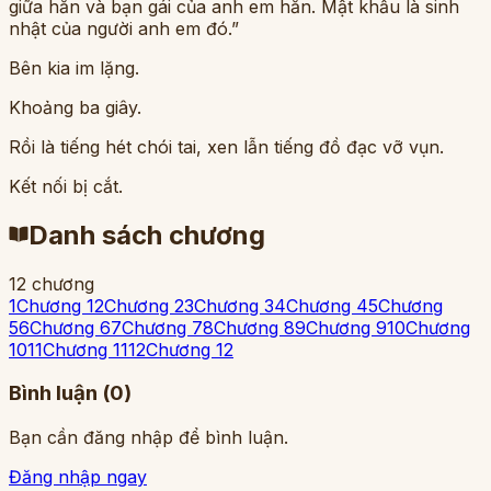
giữa hắn và bạn gái của anh em hắn. Mật khẩu là sinh
nhật của người anh em đó.”
Bên kia im lặng.
Khoảng ba giây.
Rồi là tiếng hét chói tai, xen lẫn tiếng đồ đạc vỡ vụn.
Kết nối bị cắt.
Danh sách chương
12
chương
1
Chương 1
2
Chương 2
3
Chương 3
4
Chương 4
5
Chương
5
6
Chương 6
7
Chương 7
8
Chương 8
9
Chương 9
10
Chương
10
11
Chương 11
12
Chương 12
Bình luận (
0
)
Bạn cần đăng nhập để bình luận.
Đăng nhập ngay