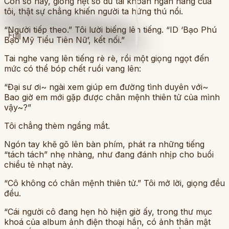
Con số này, giống hệt số dư tài khoản ngân hàng của
tôi, thật sự chẳng khiến người ta hứng thú nổi.
“Người tiếp theo.” Tôi lười biếng lên tiếng. “ID ‘Bạo Phú
Full
Bạo Mỹ Tiểu Tiên Nữ’, kết nối.”
Tai nghe vang lên tiếng rè rè, rồi một giọng ngọt đến
mức có thể bóp chết ruồi vang lên:
“Đại sư ơi~ ngài xem giúp em đường tình duyên với~
Bao giờ em mới gặp được chân mệnh thiên tử của mình
vậy~?”
Tôi chẳng thèm ngẩng mắt.
Ngón tay khẽ gõ lên bàn phím, phát ra những tiếng
“tách tách” nhẹ nhàng, như đang đánh nhịp cho buổi
chiều tẻ nhạt này.
“Cô không có chân mệnh thiên tử.” Tôi mở lời, giọng đều
đều.
“Cái người cô đang hẹn hò hiện giờ ấy, trong thư mục
khoá của album ảnh điện thoại hắn, có ảnh thân mật