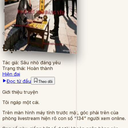
Full
7
lượt đọc
·
12
chương
Đại Sư Online
Tác giả:
Sâu nhỏ đáng yêu
Trạng thái:
Hoàn thành
Hiện đại
Đọc từ đầu
Theo dõi
Giới thiệu truyện
Tôi ngáp một cái.
Trên màn hình máy tính trước mặt, góc phải trên của
phòng livestream hiện rõ con số “134” người xem online.