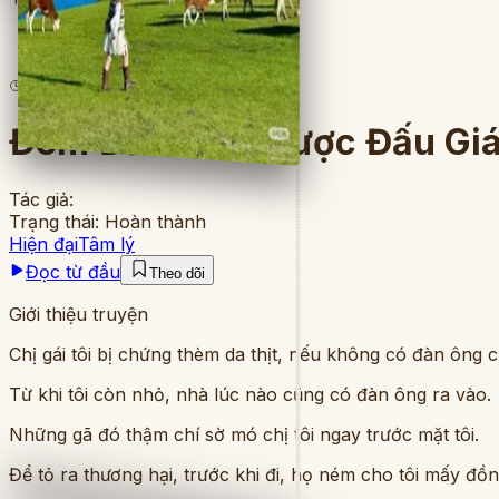
16
lượt đọc
·
8
chương
Đêm Đầu Tiên Được Đấu Gi
Tác giả:
Trạng thái:
Hoàn thành
Hiện đại
Tâm lý
Đọc từ đầu
Theo dõi
Giới thiệu truyện
Chị gái tôi bị chứng thèm da thịt, nếu không có đàn ông
Từ khi tôi còn nhỏ, nhà lúc nào cũng có đàn ông ra vào.
Những gã đó thậm chí sờ mó chị tôi ngay trước mặt tôi.
Để tỏ ra thương hại, trước khi đi, họ ném cho tôi mấy đồng