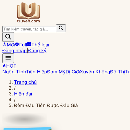
Mới
Full
Thể loại
Đăng nhập
|
Đăng ký
HOT
Ngôn Tình
Tiên Hiệp
Đam Mỹ
Dị Giới
Xuyên Không
Đô Thị
Tr
Trang chủ
/
Hiện đại
/
Đêm Đầu Tiên Được Đấu Giá