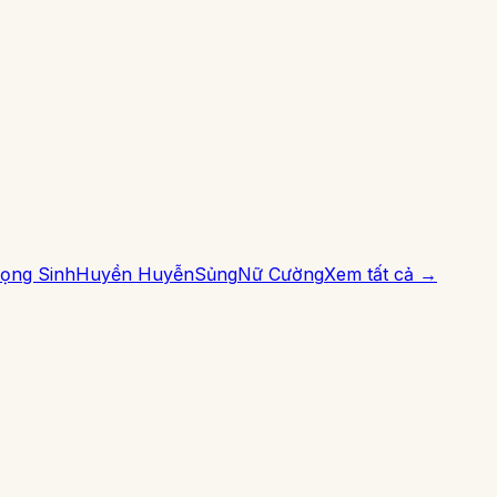
ọng Sinh
Huyền Huyễn
Sủng
Nữ Cường
Xem tất cả →