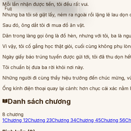
Mỗi lần nhận được tiền, tôi đều rất vui.
Full
Nhưng ba tôi sẽ giật lấy, ném ra ngoài rồi lặng lẽ lau dọn
Sau đó, ông dắt tôi đi mua đồ ăn vặt.
Dân trong làng gọi ông là đồ hèn, nhưng với tôi, ba là ngườ
Vì vậy, tôi cố gắng học thật giỏi, cuối cùng không phụ lòn
Ngày giấy báo trúng tuyển được gửi tới, tôi đã thu dọn hết
Tôi chuẩn bị đưa ba rời khỏi nơi này.
Những người đi cùng thầy hiệu trưởng đến chúc mừng, vừ
Ống kính điện thoại quay lại cảnh: hơn chục cái xác nằm l
Danh sách chương
8
chương
1
Chương 1
2
Chương 2
3
Chương 3
4
Chương 4
5
Chương 5
6
Ch