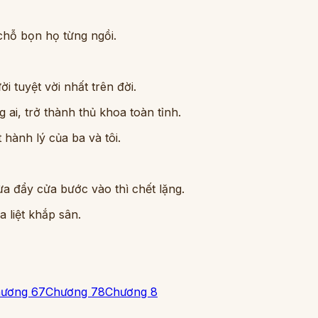
 chỗ bọn họ từng ngồi.
i tuyệt vời nhất trên đời.
g ai, trở thành thủ khoa toàn tỉnh.
 hành lý của ba và tôi.
a đẩy cửa bước vào thì chết lặng.
a liệt khắp sân.
ương 6
7
Chương 7
8
Chương 8