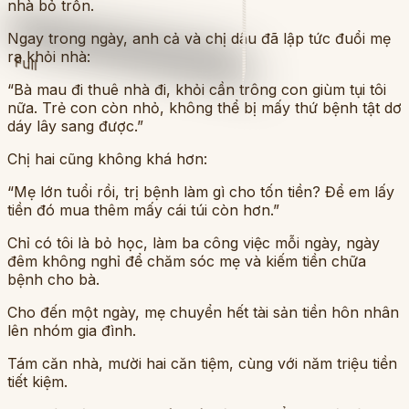
nhà bỏ trốn.
Ngay trong ngày, anh cả và chị dâu đã lập tức đuổi mẹ
ra khỏi nhà:
Full
“Bà mau đi thuê nhà đi, khỏi cần trông con giùm tụi tôi
nữa. Trẻ con còn nhỏ, không thể bị mấy thứ bệnh tật dơ
dáy lây sang được.”
Chị hai cũng không khá hơn:
“Mẹ lớn tuổi rồi, trị bệnh làm gì cho tốn tiền? Để em lấy
tiền đó mua thêm mấy cái túi còn hơn.”
Chỉ có tôi là bỏ học, làm ba công việc mỗi ngày, ngày
đêm không nghỉ để chăm sóc mẹ và kiếm tiền chữa
bệnh cho bà.
Cho đến một ngày, mẹ chuyển hết tài sản tiền hôn nhân
lên nhóm gia đình.
Tám căn nhà, mười hai căn tiệm, cùng với năm triệu tiền
tiết kiệm.