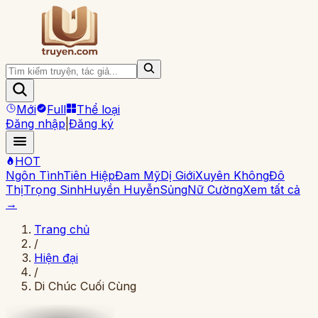
Mới
Full
Thể loại
Đăng nhập
|
Đăng ký
HOT
Ngôn Tình
Tiên Hiệp
Đam Mỹ
Dị Giới
Xuyên Không
Đô
Thị
Trọng Sinh
Huyền Huyễn
Sủng
Nữ Cường
Xem tất cả
→
Trang chủ
/
Hiện đại
/
Di Chúc Cuối Cùng