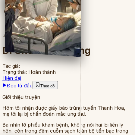
Full
7
lượt đọc
·
8
chương
Di Chúc Cuối Cùng
Tác giả:
Trạng thái:
Hoàn thành
Hiện đại
Đọc từ đầu
Theo dõi
Giới thiệu truyện
Hôm tôi nhận được giấy báo trúng tuyển Thanh Hoa,
mẹ tôi lại bị chẩn đoán mắc ung thư.
Ba nhìn tờ phiếu khám bệnh, không nói hai lời liền ly
hôn, còn trong đêm cuỗm sạch toàn bộ tiền bạc trong