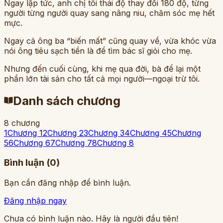
Ngay lập tức, anh chị tôi thái độ thay đổi 180 độ, từng
người từng người quay sang nâng niu, chăm sóc mẹ hết
mực.
Ngay cả ông ba “biến mất” cũng quay về, vừa khóc vừa
nói ông tiêu sạch tiền là để tìm bác sĩ giỏi cho mẹ.
Nhưng đến cuối cùng, khi mẹ qua đời, bà để lại một
phần lớn tài sản cho tất cả mọi người—ngoại trừ tôi.
Danh sách chương
8
chương
1
Chương 1
2
Chương 2
3
Chương 3
4
Chương 4
5
Chương
5
6
Chương 6
7
Chương 7
8
Chương 8
Bình luận (
0
)
Bạn cần đăng nhập để bình luận.
Đăng nhập ngay
Chưa có bình luận nào. Hãy là người đầu tiên!