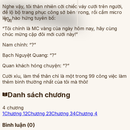
Nghe vậy, tôi thản nhiên cởi chiếc váy cưới trên người,
để lộ bộ trang phục công sở bên trong, rồi cầm micro
lên, hào hứng tuyên bố:
Full
“Tôi chính là MC vàng của ngày hôm nay, hãy cùng
chúc mừng cặp đôi mới cưới này!”
Nam chính: “?”
Bạch Nguyệt Quang: “?”
Quan khách hóng chuyện: “?”
Cười xỉu, làm thế thân chỉ là một trong 99 công việc làm
thêm bình thường nhất của tôi mà thôi!
Danh sách chương
4
chương
1
Chương 1
2
Chương 2
3
Chương 3
4
Chương 4
Bình luận (
0
)