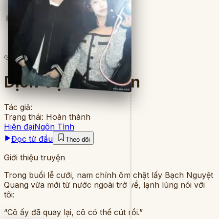
Full
5
lượt đọc
·
4
chương
Dịch Vụ Thế Thân
Tác giả:
Trạng thái:
Hoàn thành
Hiện đại
Ngôn Tình
Đọc từ đầu
Theo dõi
Giới thiệu truyện
Trong buổi lễ cưới, nam chính ôm chặt lấy Bạch Nguyệt
Quang vừa mới từ nước ngoài trở về, lạnh lùng nói với
tôi:
“Cô ấy đã quay lại, cô có thể cút rồi.”