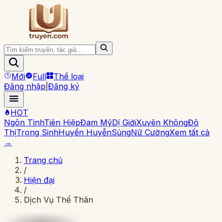
Mới
Full
Thể loại
Đăng nhập
|
Đăng ký
HOT
Ngôn Tình
Tiên Hiệp
Đam Mỹ
Dị Giới
Xuyên Không
Đô
Thị
Trọng Sinh
Huyền Huyễn
Sủng
Nữ Cường
Xem tất cả
→
Trang chủ
/
Hiện đại
/
Dịch Vụ Thế Thân