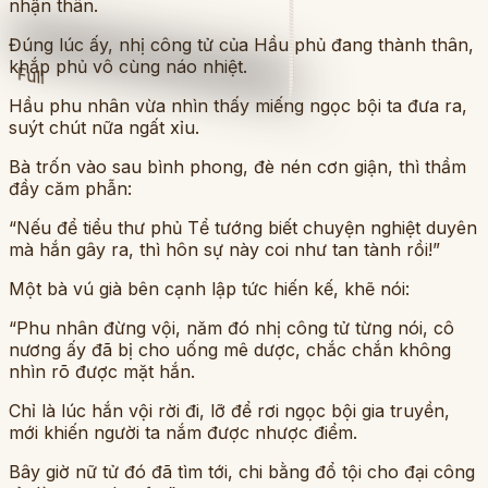
nhận thân.
Đúng lúc ấy, nhị công tử của Hầu phủ đang thành thân,
khắp phủ vô cùng náo nhiệt.
Full
Hầu phu nhân vừa nhìn thấy miếng ngọc bội ta đưa ra,
suýt chút nữa ngất xỉu.
Bà trốn vào sau bình phong, đè nén cơn giận, thì thầm
đầy căm phẫn:
“Nếu để tiểu thư phủ Tể tướng biết chuyện nghiệt duyên
mà hắn gây ra, thì hôn sự này coi như tan tành rồi!”
Một bà vú già bên cạnh lập tức hiến kế, khẽ nói:
“Phu nhân đừng vội, năm đó nhị công tử từng nói, cô
nương ấy đã bị cho uống mê dược, chắc chắn không
nhìn rõ được mặt hắn.
Chỉ là lúc hắn vội rời đi, lỡ để rơi ngọc bội gia truyền,
mới khiến người ta nắm được nhược điểm.
Bây giờ nữ tử đó đã tìm tới, chi bằng đổ tội cho đại công