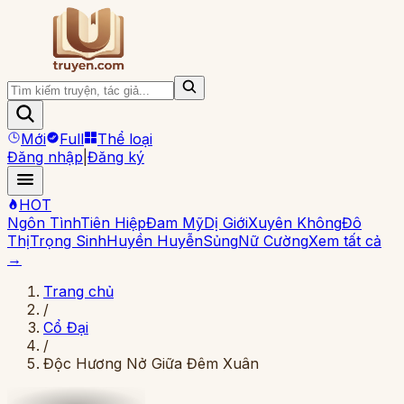
Mới
Full
Thể loại
Đăng nhập
|
Đăng ký
HOT
Ngôn Tình
Tiên Hiệp
Đam Mỹ
Dị Giới
Xuyên Không
Đô
Thị
Trọng Sinh
Huyền Huyễn
Sủng
Nữ Cường
Xem tất cả
→
Trang chủ
/
Cổ Đại
/
Độc Hương Nở Giữa Đêm Xuân