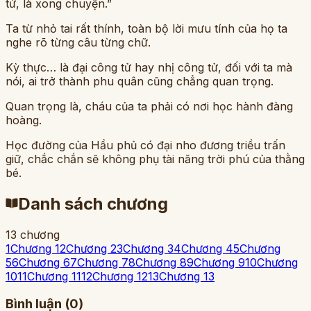
tử, là xong chuyện.”
Ta từ nhỏ tai rất thính, toàn bộ lời mưu tính của họ ta
nghe rõ từng câu từng chữ.
Kỳ thực… là đại công tử hay nhị công tử, đối với ta mà
nói, ai trở thành phu quân cũng chẳng quan trọng.
Quan trọng là, cháu của ta phải có nơi học hành đàng
hoàng.
Học đường của Hầu phủ có đại nho đương triều trấn
giữ, chắc chắn sẽ không phụ tài năng trời phú của thằng
bé.
Danh sách chương
13
chương
1
Chương 1
2
Chương 2
3
Chương 3
4
Chương 4
5
Chương
5
6
Chương 6
7
Chương 7
8
Chương 8
9
Chương 9
10
Chương
10
11
Chương 11
12
Chương 12
13
Chương 13
Bình luận (
0
)