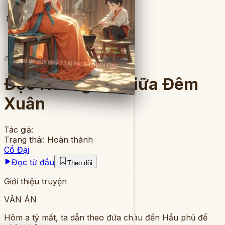
Full
7
lượt đọc
·
13
chương
Độc Hương Nở Giữa Đêm
Xuân
Tác giả:
Trạng thái:
Hoàn thành
Cổ Đại
Đọc từ đầu
Theo dõi
Giới thiệu truyện
VĂN ÁN
Hôm a tỷ mất, ta dẫn theo đứa cháu đến Hầu phủ để