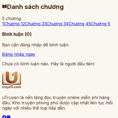
Danh sách chương
5
chương
1
Chương 1
2
Chương 2
3
Chương 3
4
Chương 4
5
Chương 5
Bình luận (
0
)
Bạn cần đăng nhập để bình luận.
Đăng nhập ngay
Chưa có bình luận nào. Hãy là người đầu tiên!
uTruyen là nền tảng đọc truyện online miễn phí hàng
đầu. Kho truyện phong phú được cập nhật liên tục mỗi
ngày với nhiều thể loại hấp dẫn.