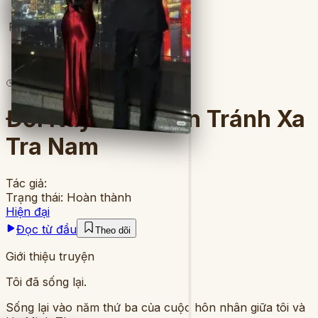
Full
5
lượt đọc
·
5
chương
Đời Này Tôi Muốn Tránh Xa
Tra Nam
Tác giả:
Trạng thái:
Hoàn thành
Hiện đại
Đọc từ đầu
Theo dõi
Giới thiệu truyện
Tôi đã sống lại.
Sống lại vào năm thứ ba của cuộc hôn nhân giữa tôi và