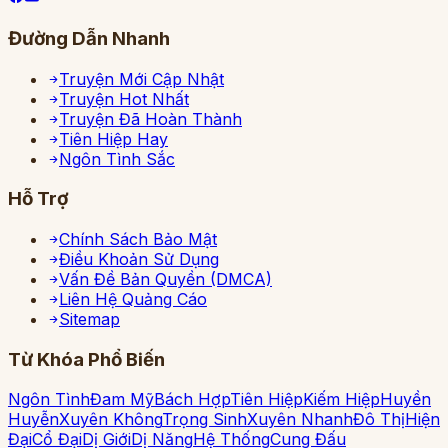
Đường Dẫn Nhanh
Truyện Mới Cập Nhật
Truyện Hot Nhất
Truyện Đã Hoàn Thành
Tiên Hiệp Hay
Ngôn Tình Sắc
Hỗ Trợ
Chính Sách Bảo Mật
Điều Khoản Sử Dụng
Vấn Đề Bản Quyền (DMCA)
Liên Hệ Quảng Cáo
Sitemap
Từ Khóa Phổ Biến
Ngôn Tình
Đam Mỹ
Bách Hợp
Tiên Hiệp
Kiếm Hiệp
Huyền
Huyễn
Xuyên Không
Trọng Sinh
Xuyên Nhanh
Đô Thị
Hiện
Đại
Cổ Đại
Dị Giới
Dị Năng
Hệ Thống
Cung Đấu