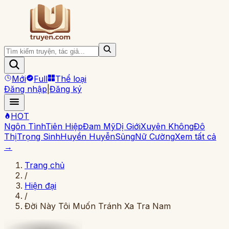
Mới
Full
Thể loại
Đăng nhập
|
Đăng ký
HOT
Ngôn Tình
Tiên Hiệp
Đam Mỹ
Dị Giới
Xuyên Không
Đô
Thị
Trọng Sinh
Huyền Huyễn
Sủng
Nữ Cường
Xem tất cả
→
Trang chủ
/
Hiện đại
/
Đời Này Tôi Muốn Tránh Xa Tra Nam