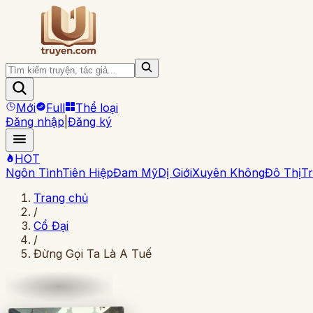
Mới
Full
Thể loại
Đăng nhập
|
Đăng ký
HOT
Ngôn Tình
Tiên Hiệp
Đam Mỹ
Dị Giới
Xuyên Không
Đô Thị
Tr
Trang chủ
/
Cổ Đại
/
Đừng Gọi Ta Là A Tuế