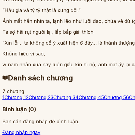
“Hầu gia và tỷ tỷ thật là xứng đôi.”
Ánh mắt hắn nhìn ta, lạnh lẽo như lưỡi đao, chứa vẻ dữ t
Ta sợ hãi rụt người lại, lắp bắp giải thích:
“Xin lỗi… ta không cố ý xuất hiện ở đây… là thánh thượn
Không hiểu vì sao,
vị nam nhân xưa nay luôn giấu kín hỉ nộ, ánh mắt ấy lại d
Danh sách chương
7
chương
1
Chương 1
2
Chương 2
3
Chương 3
4
Chương 4
5
Chương 5
6
Ch
Bình luận (
0
)
Bạn cần đăng nhập để bình luận.
Đăng nhập ngay