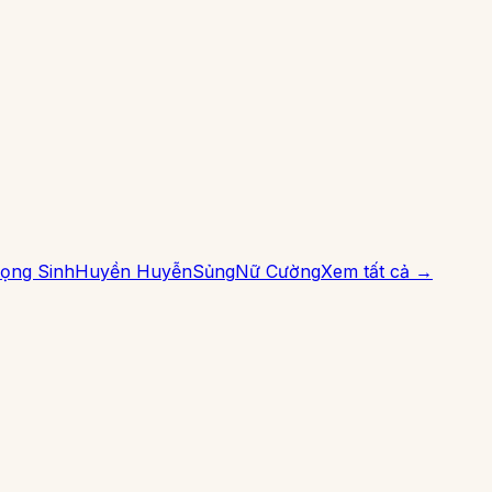
ọng Sinh
Huyền Huyễn
Sủng
Nữ Cường
Xem tất cả →