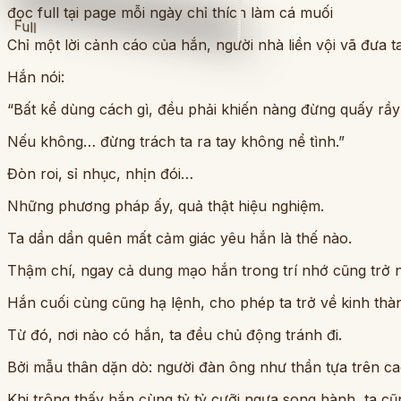
đọc full tại page mỗi ngày chỉ thích làm cá muối
Full
Chỉ một lời cảnh cáo của hắn, người nhà liền vội vã đưa ta
Hắn nói:
“Bất kể dùng cách gì, đều phải khiến nàng đừng quấy rầy
Nếu không… đừng trách ta ra tay không nể tình.”
Đòn roi, sỉ nhục, nhịn đói…
Những phương pháp ấy, quả thật hiệu nghiệm.
Ta dần dần quên mất cảm giác yêu hắn là thế nào.
Thậm chí, ngay cả dung mạo hắn trong trí nhớ cũng trở 
Hắn cuối cùng cũng hạ lệnh, cho phép ta trở về kinh thà
Từ đó, nơi nào có hắn, ta đều chủ động tránh đi.
Bởi mẫu thân dặn dò: người đàn ông như thần tựa trên cao
Khi trông thấy hắn cùng tỷ tỷ cưỡi ngựa song hành, ta 