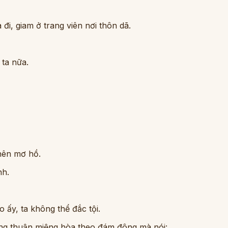
 đi, giam ở trang viên nơi thôn dã.
 ta nữa.
nên mơ hồ.
nh.
 ấy, ta không thể đắc tội.
cũng thuận miệng hòa theo đám đông mà nói: