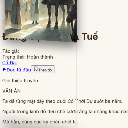
4
lượt đọc
·
7
chương
Đừng Gọi Ta Là A Tuế
Tác giả:
Trạng thái:
Hoàn thành
Cổ Đại
Đọc từ đầu
Theo dõi
Giới thiệu truyện
VĂN ÁN
Ta đã từng mặt dày theo đuổi Cố Thời Dự suốt ba năm.
Người trong kinh đô đều chê cười rằng ta chẳng khác nào
Mà hắn, cũng cực kỳ chán ghét ta.