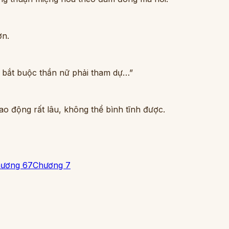
ợn.
g bắt buộc thần nữ phải tham dự…”
ao động rất lâu, không thể bình tĩnh được.
ương 6
7
Chương 7