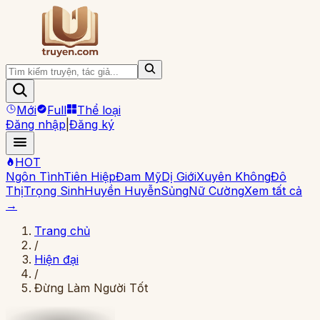
Mới
Full
Thể loại
Đăng nhập
|
Đăng ký
HOT
Ngôn Tình
Tiên Hiệp
Đam Mỹ
Dị Giới
Xuyên Không
Đô
Thị
Trọng Sinh
Huyền Huyễn
Sủng
Nữ Cường
Xem tất cả
→
Trang chủ
/
Hiện đại
/
Đừng Làm Người Tốt