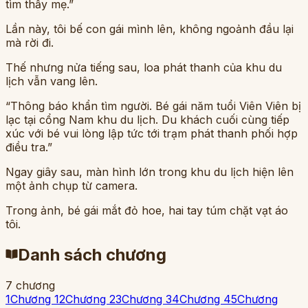
tìm thấy mẹ.”
Lần này, tôi bế con gái mình lên, không ngoảnh đầu lại
mà rời đi.
Thế nhưng nửa tiếng sau, loa phát thanh của khu du
lịch vẫn vang lên.
“Thông báo khẩn tìm người. Bé gái năm tuổi Viên Viên bị
lạc tại cổng Nam khu du lịch. Du khách cuối cùng tiếp
xúc với bé vui lòng lập tức tới trạm phát thanh phối hợp
điều tra.”
Ngay giây sau, màn hình lớn trong khu du lịch hiện lên
một ảnh chụp từ camera.
Trong ảnh, bé gái mắt đỏ hoe, hai tay túm chặt vạt áo
tôi.
Danh sách chương
7
chương
1
Chương 1
2
Chương 2
3
Chương 3
4
Chương 4
5
Chương