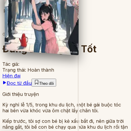
Full
8
lượt đọc
·
7
chương
Đừng Làm Người Tốt
Tác giả:
Trạng thái:
Hoàn thành
Hiện đại
Đọc từ đầu
Theo dõi
Giới thiệu truyện
Kỳ nghỉ lễ 1/5, trong khu du lịch, một bé gái buộc tóc
hai bên vừa khóc vừa ôm chặt lấy chân tôi.
Kiếp trước, tôi sợ con bé bị kẻ xấu bắt đi, nên giữa trời
nắng gắt, tôi bế con bé chạy qua nửa khu du lịch rồi tận