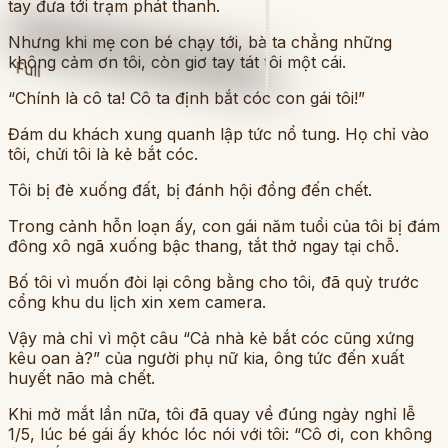
tay đưa tới trạm phát thanh.
Nhưng khi mẹ con bé chạy tới, bà ta chẳng những
không cảm ơn tôi, còn giơ tay tát tôi một cái.
Full
“Chính là cô ta! Cô ta định bắt cóc con gái tôi!”
Đám du khách xung quanh lập tức nổ tung. Họ chỉ vào
tôi, chửi tôi là kẻ bắt cóc.
Tôi bị đè xuống đất, bị đánh hội đồng đến chết.
Trong cảnh hỗn loạn ấy, con gái năm tuổi của tôi bị đám
đông xô ngã xuống bậc thang, tắt thở ngay tại chỗ.
Bố tôi vì muốn đòi lại công bằng cho tôi, đã quỳ trước
cổng khu du lịch xin xem camera.
Vậy mà chỉ vì một câu “Cả nhà kẻ bắt cóc cũng xứng
kêu oan à?” của người phụ nữ kia, ông tức đến xuất
huyết não mà chết.
Khi mở mắt lần nữa, tôi đã quay về đúng ngày nghỉ lễ
1/5, lúc bé gái ấy khóc lóc nói với tôi: “Cô ơi, con không