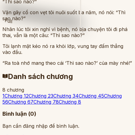
“Thì sao nào?”
Vặn gãy cổ con vẹt tôi nuôi suốt ba năm, nó nói: “Thì
sao nào?”
Full
Nhân lúc tôi xin nghỉ vì bệnh, nó bịa chuyện tôi đi phá
thai, vẫn là một câu: “Thì sao nào?”
Tôi lạnh mặt kéo nó ra khỏi lớp, vung tay đấm thẳng
vào đầu.
“Ra toà nhớ mang theo cái ‘Thì sao nào?’ của mày nhé!”
Danh sách chương
8
chương
1
Chương 1
2
Chương 2
3
Chương 3
4
Chương 4
5
Chương
5
6
Chương 6
7
Chương 7
8
Chương 8
Bình luận (
0
)
Bạn cần đăng nhập để bình luận.