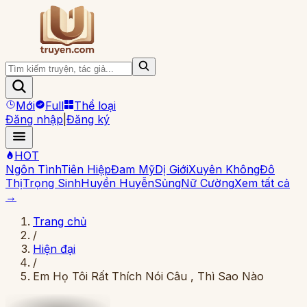
Mới
Full
Thể loại
Đăng nhập
|
Đăng ký
HOT
Ngôn Tình
Tiên Hiệp
Đam Mỹ
Dị Giới
Xuyên Không
Đô
Thị
Trọng Sinh
Huyền Huyễn
Sủng
Nữ Cường
Xem tất cả
→
Trang chủ
/
Hiện đại
/
Em Họ Tôi Rất Thích Nói Câu , Thì Sao Nào