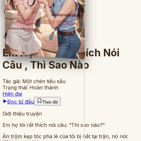
Full
4
lượt đọc
·
8
chương
Em Họ Tôi Rất Thích Nói
Câu , Thì Sao Nào
Tác giả:
Một chén tiếu sầu
Trạng thái:
Hoàn thành
Hiện đại
Đọc từ đầu
Theo dõi
Giới thiệu truyện
Em họ tôi rất thích nói câu: “Thì sao nào?”
Ăn trộm kẹp tóc pha lê của tôi bị bắt tại trận, nó nói: