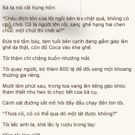
Bà ta nói rất hùng hồn:
“Cháu đích tôn của tôi ngồi bên kia chật quá, không có
chỗ chơi. Cô là người lớn rồi, sang ghế hạng hai chen
Full
chúc một chút thì chết ai?”
Đứa trẻ tầm bảy, tám tuổi bên cạnh đang giẫm giày lên
ghế da thật, còn đổ Coca vào khe ghế.
Tôi thậm chí chẳng buồn nhướng mắt.
Tôi quay người, bỏ thêm 800 tệ để đổi sang một khoang
thương gia riêng.
Mười lăm phút sau, trong toa vang lên tiếng gào khóc
thảm thiết như heo bị chọc tiết của bà cụ.
Cảnh sát đường sắt mồ hôi đầy đầu chạy đến tìm tôi.
“Thưa cô, cô có thể qua đó một lát được không?”
Tôi liếc anh ta, khẽ lắc ly rượu trong tay: