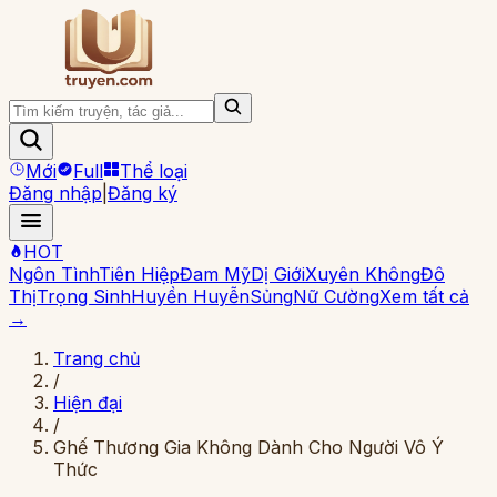
Mới
Full
Thể loại
Đăng nhập
|
Đăng ký
HOT
Ngôn Tình
Tiên Hiệp
Đam Mỹ
Dị Giới
Xuyên Không
Đô
Thị
Trọng Sinh
Huyền Huyễn
Sủng
Nữ Cường
Xem tất cả
→
Trang chủ
/
Hiện đại
/
Ghế Thương Gia Không Dành Cho Người Vô Ý
Thức