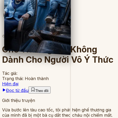
Full
19
lượt đọc
·
9
chương
Ghế Thương Gia Không
Dành Cho Người Vô Ý Thức
Tác giả:
Trạng thái:
Hoàn thành
Hiện đại
Đọc từ đầu
Theo dõi
Giới thiệu truyện
Vừa bước lên tàu cao tốc, tôi phát hiện ghế thương gia
của mình đã bị một bà cụ dắt theo cháu nội chiếm mất.