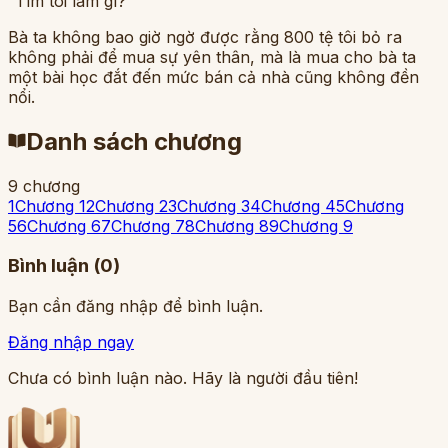
“Tìm tôi làm gì?”
Bà ta không bao giờ ngờ được rằng 800 tệ tôi bỏ ra
không phải để mua sự yên thân, mà là mua cho bà ta
một bài học đắt đến mức bán cả nhà cũng không đền
nổi.
Danh sách chương
9
chương
1
Chương 1
2
Chương 2
3
Chương 3
4
Chương 4
5
Chương
5
6
Chương 6
7
Chương 7
8
Chương 8
9
Chương 9
Bình luận (
0
)
Bạn cần đăng nhập để bình luận.
Đăng nhập ngay
Chưa có bình luận nào. Hãy là người đầu tiên!