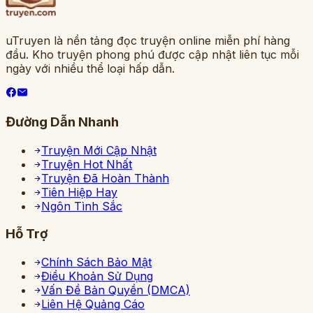
uTruyen là nền tảng đọc truyện online miễn phí hàng
đầu. Kho truyện phong phú được cập nhật liên tục mỗi
ngày với nhiều thể loại hấp dẫn.
Đường Dẫn Nhanh
Truyện Mới Cập Nhật
Truyện Hot Nhất
Truyện Đã Hoàn Thành
Tiên Hiệp Hay
Ngôn Tình Sắc
Hỗ Trợ
Chính Sách Bảo Mật
Điều Khoản Sử Dụng
Vấn Đề Bản Quyền (DMCA)
Liên Hệ Quảng Cáo