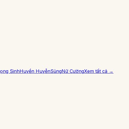
ọng Sinh
Huyền Huyễn
Sủng
Nữ Cường
Xem tất cả →