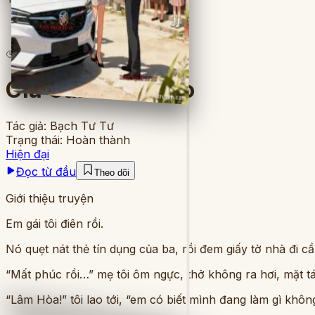
3
lượt đọc
·
8
chương
Gia Cảnh Giả Tạo
Tác giả:
Bạch Tư Tư
Trạng thái:
Hoàn thành
Hiện đại
Đọc từ đầu
Theo dõi
Giới thiệu truyện
Em gái tôi điên rồi.
Nó quẹt nát thẻ tín dụng của ba, rồi đem giấy tờ nhà đi c
“Mất phúc rồi…” mẹ tôi ôm ngực, thở không ra hơi, mặt tá
“Lâm Hòa!” tôi lao tới, “em có biết mình đang làm gì khô