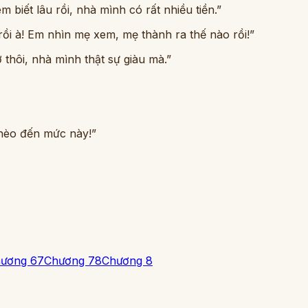
m biết lâu rồi, nhà mình có rất nhiều tiền.”
ồi à! Em nhìn mẹ xem, mẹ thành ra thế nào rồi!”
 thôi, nhà mình thật sự giàu mà.”
nghèo đến mức này!”
ương 6
7
Chương 7
8
Chương 8