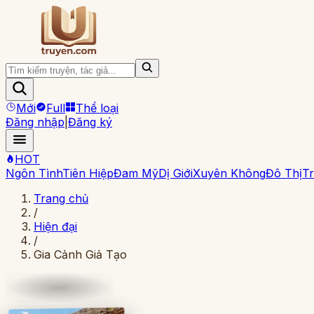
Mới
Full
Thể loại
Đăng nhập
|
Đăng ký
HOT
Ngôn Tình
Tiên Hiệp
Đam Mỹ
Dị Giới
Xuyên Không
Đô Thị
Tr
Trang chủ
/
Hiện đại
/
Gia Cảnh Giả Tạo