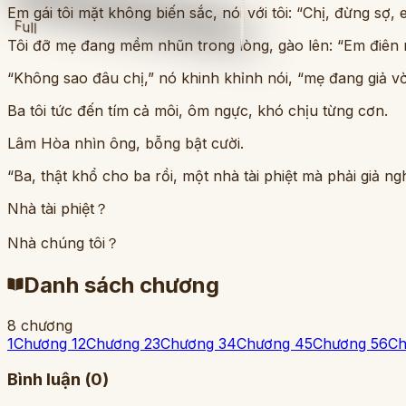
Em gái tôi mặt không biến sắc, nói với tôi: “Chị, đừng sợ, e
Full
Tôi đỡ mẹ đang mềm nhũn trong lòng, gào lên: “Em điên r
“Không sao đâu chị,” nó khinh khỉnh nói, “mẹ đang giả vờ
Ba tôi tức đến tím cả môi, ôm ngực, khó chịu từng cơn.
Lâm Hòa nhìn ông, bỗng bật cười.
“Ba, thật khổ cho ba rồi, một nhà tài phiệt mà phải giả 
Nhà tài phiệt？
Nhà chúng tôi？
Danh sách chương
8
chương
1
Chương 1
2
Chương 2
3
Chương 3
4
Chương 4
5
Chương 5
6
Ch
Bình luận (
0
)