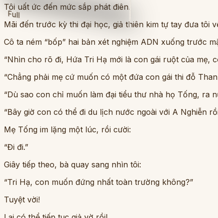
Tôi uất ức đến mức sắp phát điên.
Full
Mãi đến trước kỳ thi đại học, giả thiên kim tự tay đưa tôi
Cô ta ném “bốp” hai bản xét nghiệm ADN xuống trước mặ
“Nhìn cho rõ đi, Hứa Tri Hạ mới là con gái ruột của mẹ, 
“Chẳng phải mẹ cứ muốn có một đứa con gái thi đỗ Thanh 
“Dù sao con chỉ muốn làm đại tiểu thư nhà họ Tống, ra nư
“Bây giờ con có thể đi du lịch nước ngoài với A Nghiễn rồ
Mẹ Tống im lặng một lúc, rồi cười:
“Đi đi.”
Giây tiếp theo, bà quay sang nhìn tôi:
“Tri Hạ, con muốn đứng nhất toàn trường không?”
Tuyệt vời!
Lại có thể tiếp tục giả vờ rồi!