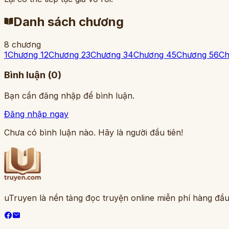
Danh sách chương
8
chương
1
Chương 1
2
Chương 2
3
Chương 3
4
Chương 4
5
Chương 5
6
Ch
Bình luận (
0
)
Bạn cần đăng nhập để bình luận.
Đăng nhập ngay
Chưa có bình luận nào. Hãy là người đầu tiên!
uTruyen là nền tảng đọc truyện online miễn phí hàng đầu