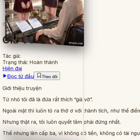
4
lượt đọc
·
8
chương
Giả Vờ Đỉnh Cấp
Tác giả:
Trạng thái:
Hoàn thành
Hiện đại
Đọc từ đầu
Theo dõi
Giới thiệu truyện
Từ nhỏ tôi đã là đứa rất thích “giả vờ”.
Ngoài mặt thì luôn tỏ ra thờ ơ với thành tích, như thể điể
Nhưng thật ra, tôi luôn quyết tâm phải đứng nhất.
Thế nhưng lên cấp ba, vì không có tiền, không có tài ngu