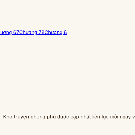
ương 6
7
Chương 7
8
Chương 8
. Kho truyện phong phú được cập nhật liên tục mỗi ngày vớ