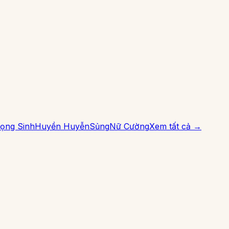
ọng Sinh
Huyền Huyễn
Sủng
Nữ Cường
Xem tất cả →