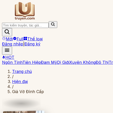
Mới
Full
Thể loại
Đăng nhập
|
Đăng ký
HOT
Ngôn Tình
Tiên Hiệp
Đam Mỹ
Dị Giới
Xuyên Không
Đô Thị
Tr
Trang chủ
/
Hiện đại
/
Giả Vờ Đỉnh Cấp