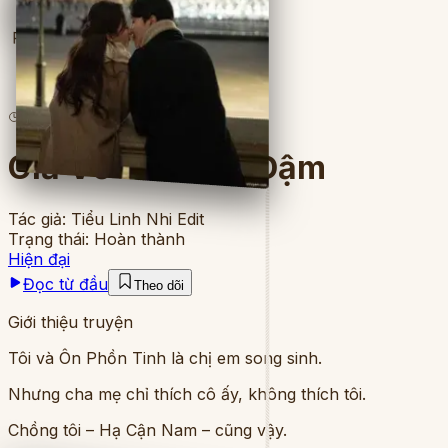
Full
5
lượt đọc
·
8
chương
Giả Vờ Yêu Sâu Đậm
Tác giả:
Tiểu Linh Nhi Edit
Trạng thái:
Hoàn thành
Hiện đại
Đọc từ đầu
Theo dõi
Giới thiệu truyện
Tôi và Ôn Phồn Tinh là chị em song sinh.
Nhưng cha mẹ chỉ thích cô ấy, không thích tôi.
Chồng tôi – Hạ Cận Nam – cũng vậy.