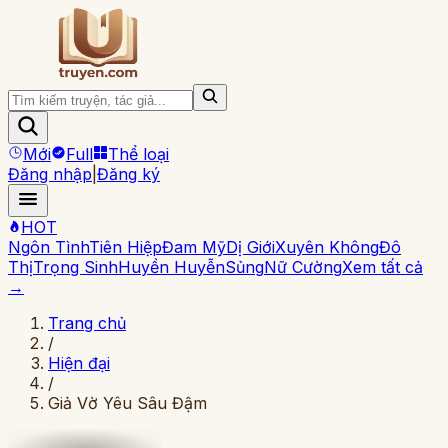
Mới
Full
Thể loại
Đăng nhập
|
Đăng ký
HOT
Ngôn Tình
Tiên Hiệp
Đam Mỹ
Dị Giới
Xuyên Không
Đô
Thị
Trọng Sinh
Huyền Huyễn
Sủng
Nữ Cường
Xem tất cả
→
Trang chủ
/
Hiện đại
/
Giả Vờ Yêu Sâu Đậm