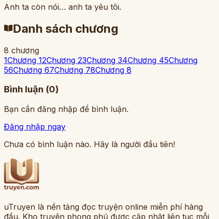
Anh ta còn nói… anh ta yêu tôi.
Danh sách chương
8
chương
1
Chương 1
2
Chương 2
3
Chương 3
4
Chương 4
5
Chương
5
6
Chương 6
7
Chương 7
8
Chương 8
Bình luận (
0
)
Bạn cần đăng nhập để bình luận.
Đăng nhập ngay
Chưa có bình luận nào. Hãy là người đầu tiên!
uTruyen là nền tảng đọc truyện online miễn phí hàng
đầu. Kho truyện phong phú được cập nhật liên tục mỗi