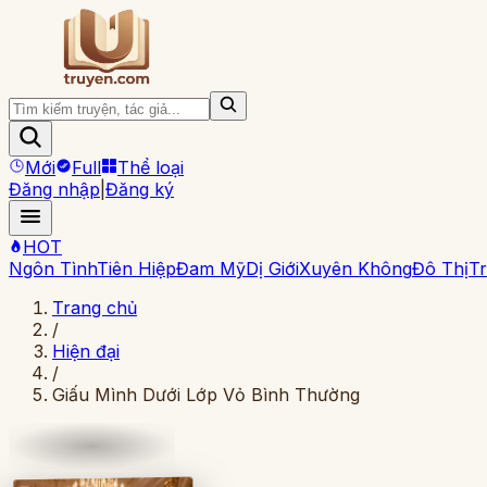
Mới
Full
Thể loại
Đăng nhập
|
Đăng ký
HOT
Ngôn Tình
Tiên Hiệp
Đam Mỹ
Dị Giới
Xuyên Không
Đô Thị
Tr
Trang chủ
/
Hiện đại
/
Giấu Mình Dưới Lớp Vỏ Bình Thường