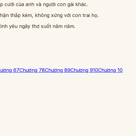
p cưới của anh và người con gái khác.
phận thấp kém, không xứng với con trai họ.
 tình yêu ngây thơ suốt năm năm.
ương 6
7
Chương 7
8
Chương 8
9
Chương 9
10
Chương 10