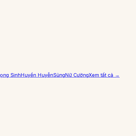
ọng Sinh
Huyền Huyễn
Sủng
Nữ Cường
Xem tất cả →