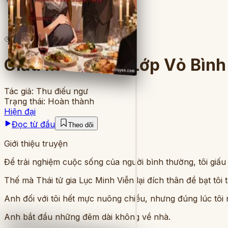
5
lượt đọc
·
10
chương
Giấu Mình Dưới Lớp Vỏ Bìn
Tác giả:
Thu điếu ngư
Trạng thái:
Hoàn thành
Hiện đại
Đọc từ đầu
Theo dõi
Giới thiệu truyện
Để trải nghiệm cuộc sống của người bình thường, tôi giấu 
Thế mà Thái tử gia Lục Minh Viễn lại đích thân đề bạt tô
Anh đối với tôi hết mực nuông chiều, nhưng đúng lúc tôi 
Anh bắt đầu những đêm dài không về nhà.