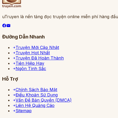
uTruyen là nền tảng đọc truyện online miễn phí hàng đầu
Đường Dẫn Nhanh
Truyện Mới Cập Nhật
Truyện Hot Nhất
Truyện Đã Hoàn Thành
Tiên Hiệp Hay
Ngôn Tình Sắc
Hỗ Trợ
Chính Sách Bảo Mật
Điều Khoản Sử Dụng
Vấn Đề Bản Quyền (DMCA)
Liên Hệ Quảng Cáo
Sitemap