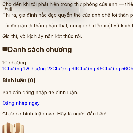
Cho đến khi tôi phát hiện trong thư phòng của anh — thiệ
Full
Thì ra, gia đình hắc đạo quyền thế của anh chê tôi thân 
Tôi đã giấu đi thân phận thật, cùng anh diễn một vở kịch
Giờ thì, vở kịch ấy nên kết thúc rồi.
Danh sách chương
10
chương
1
Chương 1
2
Chương 2
3
Chương 3
4
Chương 4
5
Chương 5
6
Ch
Bình luận (
0
)
Bạn cần đăng nhập để bình luận.
Đăng nhập ngay
Chưa có bình luận nào. Hãy là người đầu tiên!