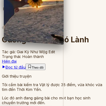
Full
2
lượt đọc
·
8
chương
Gương Vỡ Thì Khó Lành
Tác giả:
Giai Kỳ Như Mộg Edit
Trạng thái:
Hoàn thành
Hiện đại
Đọc từ đầu
Theo dõi
Giới thiệu truyện
Tôi cầm bài kiểm tra Vật lý được 38 điểm, vừa khóc vừa
tìm đến Thời Kim Yến.
Lúc đó anh đang giảng bài cho một bạn học sinh
chuyển trường mới đến.