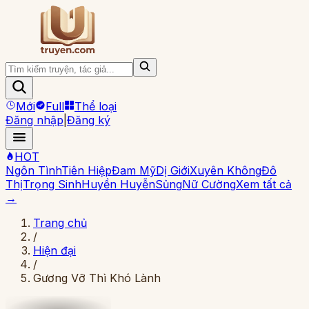
Mới
Full
Thể loại
Đăng nhập
|
Đăng ký
HOT
Ngôn Tình
Tiên Hiệp
Đam Mỹ
Dị Giới
Xuyên Không
Đô
Thị
Trọng Sinh
Huyền Huyễn
Sủng
Nữ Cường
Xem tất cả
→
Trang chủ
/
Hiện đại
/
Gương Vỡ Thì Khó Lành