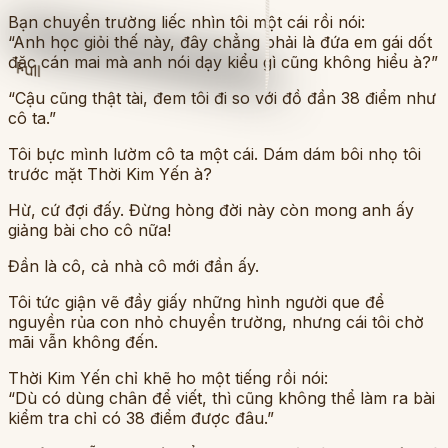
Bạn chuyển trường liếc nhìn tôi một cái rồi nói:
“Anh học giỏi thế này, đây chẳng phải là đứa em gái dốt
đặc cán mai mà anh nói dạy kiểu gì cũng không hiểu à?”
Full
“Cậu cũng thật tài, đem tôi đi so với đồ đần 38 điểm như
cô ta.”
Tôi bực mình lườm cô ta một cái. Dám dám bôi nhọ tôi
trước mặt Thời Kim Yến à?
Hừ, cứ đợi đấy. Đừng hòng đời này còn mong anh ấy
giảng bài cho cô nữa!
Đần là cô, cả nhà cô mới đần ấy.
Tôi tức giận vẽ đầy giấy những hình người que để
nguyền rủa con nhỏ chuyển trường, nhưng cái tôi chờ
mãi vẫn không đến.
Thời Kim Yến chỉ khẽ ho một tiếng rồi nói:
“Dù có dùng chân để viết, thì cũng không thể làm ra bài
kiểm tra chỉ có 38 điểm được đâu.”