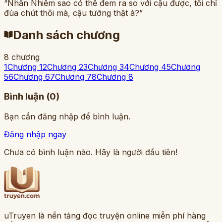
“Nhân Nhiễm sao có thể đem ra so với cậu được, tôi chỉ
đùa chút thôi mà, cậu tưởng thật à?”
Danh sách chương
8
chương
1
Chương 1
2
Chương 2
3
Chương 3
4
Chương 4
5
Chương
5
6
Chương 6
7
Chương 7
8
Chương 8
Bình luận (
0
)
Bạn cần đăng nhập để bình luận.
Đăng nhập ngay
Chưa có bình luận nào. Hãy là người đầu tiên!
uTruyen là nền tảng đọc truyện online miễn phí hàng