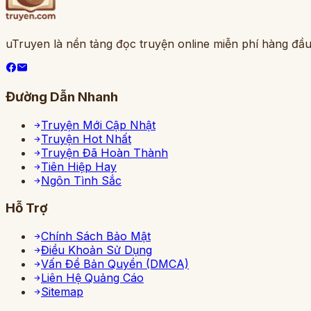
uTruyen là nền tảng đọc truyện online miễn phí hàng đầu
Đường Dẫn Nhanh
Truyện Mới Cập Nhật
Truyện Hot Nhất
Truyện Đã Hoàn Thành
Tiên Hiệp Hay
Ngôn Tình Sắc
Hỗ Trợ
Chính Sách Bảo Mật
Điều Khoản Sử Dụng
Vấn Đề Bản Quyền (DMCA)
Liên Hệ Quảng Cáo
Sitemap