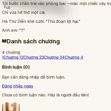
Tôi bước chân trái vào phòng bao—mặc một chiếc váy trắn
Full
Chỉ vừa hít thở một cái.
Hà Thư Diễn khẽ cười: “Thủ đoạn lợi hại.”
Anh em: “?”
Danh sách chương
4
chương
1
Chương 1
2
Chương 2
3
Chương 3
4
Chương 4
Bình luận (
0
)
Bạn cần đăng nhập để bình luận.
Đăng nhập ngay
Chưa có bình luận nào. Hãy là người đầu tiên!