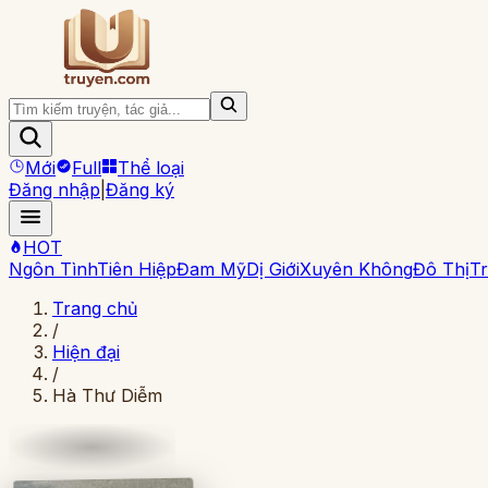
Mới
Full
Thể loại
Đăng nhập
|
Đăng ký
HOT
Ngôn Tình
Tiên Hiệp
Đam Mỹ
Dị Giới
Xuyên Không
Đô Thị
Tr
Trang chủ
/
Hiện đại
/
Hà Thư Diễm