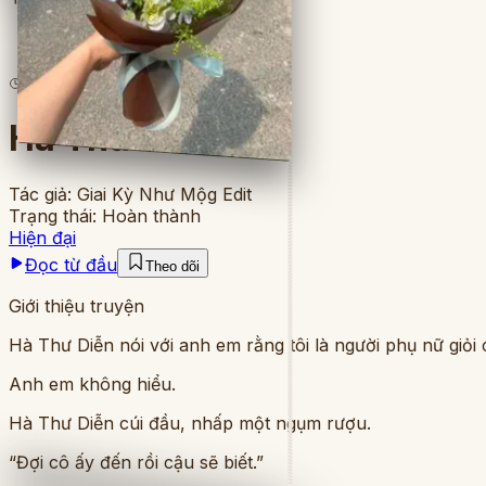
5
lượt đọc
·
4
chương
Hà Thư Diễm
Tác giả:
Giai Kỳ Như Mộg Edit
Trạng thái:
Hoàn thành
Hiện đại
Đọc từ đầu
Theo dõi
Giới thiệu truyện
Hà Thư Diễn nói với anh em rằng tôi là người phụ nữ giỏi
Anh em không hiểu.
Hà Thư Diễn cúi đầu, nhấp một ngụm rượu.
“Đợi cô ấy đến rồi cậu sẽ biết.”