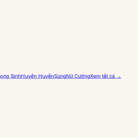
ọng Sinh
Huyền Huyễn
Sủng
Nữ Cường
Xem tất cả →