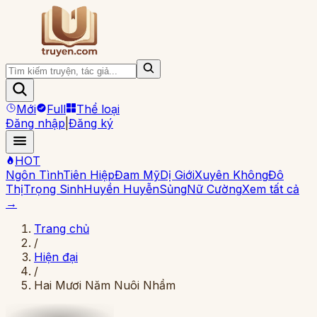
Mới
Full
Thể loại
Đăng nhập
|
Đăng ký
HOT
Ngôn Tình
Tiên Hiệp
Đam Mỹ
Dị Giới
Xuyên Không
Đô
Thị
Trọng Sinh
Huyền Huyễn
Sủng
Nữ Cường
Xem tất cả
→
Trang chủ
/
Hiện đại
/
Hai Mươi Năm Nuôi Nhầm