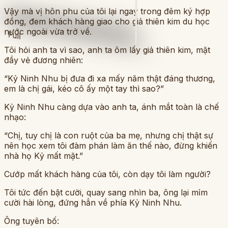
Vậy mà vị hôn phu của tôi lại ngay trong đêm ký hợp
đồng, đem khách hàng giao cho giả thiên kim du học
nước ngoài vừa trở về.
Full
Tôi hỏi anh ta vì sao, anh ta ôm lấy giả thiên kim, mặt
đầy vẻ đương nhiên:
“Kỷ Ninh Nhu bị đưa đi xa mấy năm thật đáng thương,
em là chị gái, kéo cô ấy một tay thì sao?”
Kỷ Ninh Nhu càng dựa vào anh ta, ánh mắt toàn là chế
nhạo:
“Chị, tuy chị là con ruột của ba mẹ, nhưng chị thật sự
nên học xem tôi đàm phán làm ăn thế nào, đừng khiến
nhà họ Kỷ mất mặt.”
Cướp mất khách hàng của tôi, còn dạy tôi làm người?
Tôi tức đến bật cười, quay sang nhìn ba, ông lại mỉm
cười hài lòng, đứng hẳn về phía Kỷ Ninh Nhu.
Ông tuyên bố: