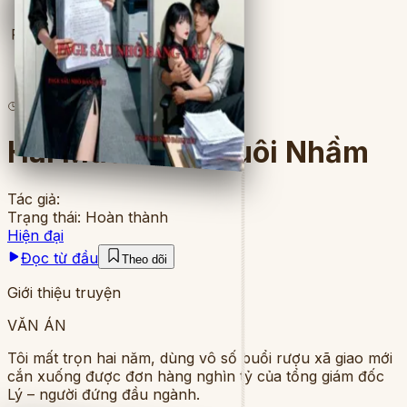
Full
6
lượt đọc
·
9
chương
Hai Mươi Năm Nuôi Nhầm
Tác giả:
Trạng thái:
Hoàn thành
Hiện đại
Đọc từ đầu
Theo dõi
Giới thiệu truyện
VĂN ÁN
Tôi mất trọn hai năm, dùng vô số buổi rượu xã giao mới
cắn xuống được đơn hàng nghìn tỷ của tổng giám đốc
Lý – người đứng đầu ngành.