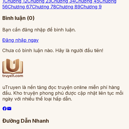
1
Chương 1
2
Chương 2
3
Chương 3
4
Chương 4
5
Chương
5
6
Chương 6
7
Chương 7
8
Chương 8
9
Chương 9
Bình luận (
0
)
Bạn cần đăng nhập để bình luận.
Đăng nhập ngay
Chưa có bình luận nào. Hãy là người đầu tiên!
uTruyen là nền tảng đọc truyện online miễn phí hàng
đầu. Kho truyện phong phú được cập nhật liên tục mỗi
ngày với nhiều thể loại hấp dẫn.
Đường Dẫn Nhanh