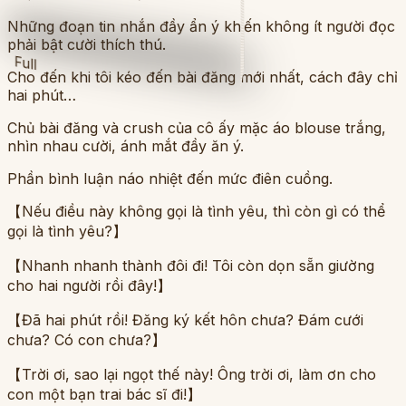
Những đoạn tin nhắn đầy ẩn ý khiến không ít người đọc
phải bật cười thích thú.
Full
Cho đến khi tôi kéo đến bài đăng mới nhất, cách đây chỉ
hai phút…
Chủ bài đăng và crush của cô ấy mặc áo blouse trắng,
nhìn nhau cười, ánh mắt đầy ăn ý.
Phần bình luận náo nhiệt đến mức điên cuồng.
【Nếu điều này không gọi là tình yêu, thì còn gì có thể
gọi là tình yêu?】
【Nhanh nhanh thành đôi đi! Tôi còn dọn sẵn giường
cho hai người rồi đây!】
【Đã hai phút rồi! Đăng ký kết hôn chưa? Đám cưới
chưa? Có con chưa?】
【Trời ơi, sao lại ngọt thế này! Ông trời ơi, làm ơn cho
con một bạn trai bác sĩ đi!】