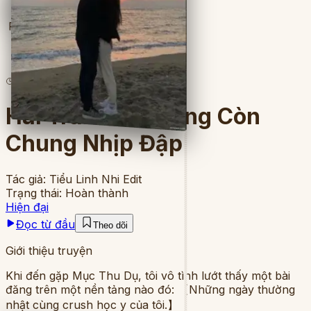
Full
5
lượt đọc
·
5
chương
Hai Trái Tim Không Còn
Chung Nhịp Đập
Tác giả:
Tiểu Linh Nhi Edit
Trạng thái:
Hoàn thành
Hiện đại
Đọc từ đầu
Theo dõi
Giới thiệu truyện
Khi đến gặp Mục Thu Dụ, tôi vô tình lướt thấy một bài
đăng trên một nền tảng nào đó: 【Những ngày thường
nhật cùng crush học y của tôi.】