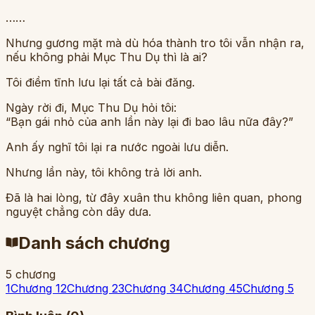
……
Nhưng gương mặt mà dù hóa thành tro tôi vẫn nhận ra,
nếu không phải Mục Thu Dụ thì là ai?
Tôi điềm tĩnh lưu lại tất cả bài đăng.
Ngày rời đi, Mục Thu Dụ hỏi tôi:
“Bạn gái nhỏ của anh lần này lại đi bao lâu nữa đây?”
Anh ấy nghĩ tôi lại ra nước ngoài lưu diễn.
Nhưng lần này, tôi không trả lời anh.
Đã là hai lòng, từ đây xuân thu không liên quan, phong
nguyệt chẳng còn dây dưa.
Danh sách chương
5
chương
1
Chương 1
2
Chương 2
3
Chương 3
4
Chương 4
5
Chương 5