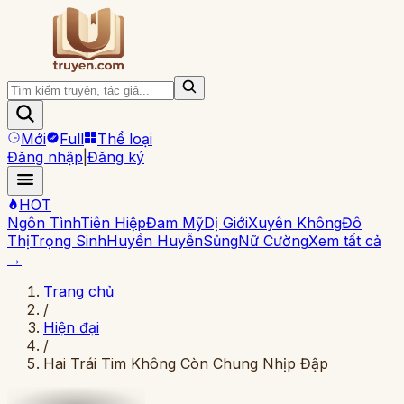
Mới
Full
Thể loại
Đăng nhập
|
Đăng ký
HOT
Ngôn Tình
Tiên Hiệp
Đam Mỹ
Dị Giới
Xuyên Không
Đô
Thị
Trọng Sinh
Huyền Huyễn
Sủng
Nữ Cường
Xem tất cả
→
Trang chủ
/
Hiện đại
/
Hai Trái Tim Không Còn Chung Nhịp Đập