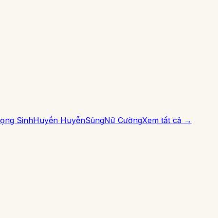
ọng Sinh
Huyền Huyễn
Sủng
Nữ Cường
Xem tất cả →