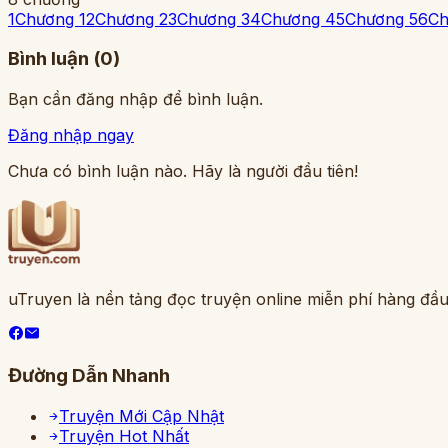
1
Chương 1
2
Chương 2
3
Chương 3
4
Chương 4
5
Chương 5
6
Ch
Bình luận (
0
)
Bạn cần đăng nhập để bình luận.
Đăng nhập ngay
Chưa có bình luận nào. Hãy là người đầu tiên!
uTruyen là nền tảng đọc truyện online miễn phí hàng đầu
Đường Dẫn Nhanh
Truyện Mới Cập Nhật
Truyện Hot Nhất