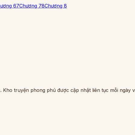
ương 6
7
Chương 7
8
Chương 8
. Kho truyện phong phú được cập nhật liên tục mỗi ngày vớ