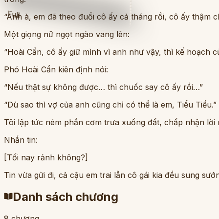
Full
“Anh à, em đã theo đuổi cô ấy cả tháng rồi, cô ấy thậm 
Một giọng nữ ngọt ngào vang lên:
“Hoài Cẩn, cô ấy giữ mình vì anh như vậy, thì kế hoạch c
Phó Hoài Cẩn kiên định nói:
“Nếu thật sự không được… thì chuốc say cô ấy rồi…”
“Dù sao thì vợ của anh cũng chỉ có thể là em, Tiểu Tiểu.”
Tôi lập tức ném phần cơm trưa xuống đất, chấp nhận lời 
Nhắn tin:
[Tối nay rảnh không?]
Tin vừa gửi đi, cả cậu em trai lẫn cô gái kia đều sung sư
Danh sách chương
8
chương