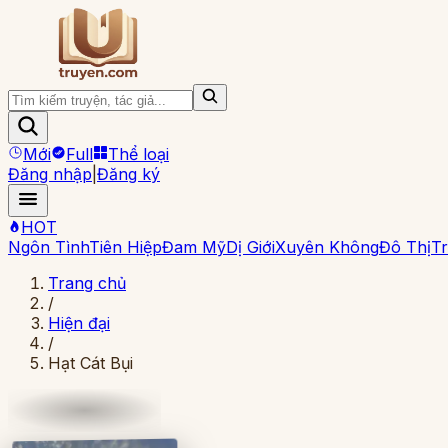
Mới
Full
Thể loại
Đăng nhập
|
Đăng ký
HOT
Ngôn Tình
Tiên Hiệp
Đam Mỹ
Dị Giới
Xuyên Không
Đô Thị
Tr
Trang chủ
/
Hiện đại
/
Hạt Cát Bụi