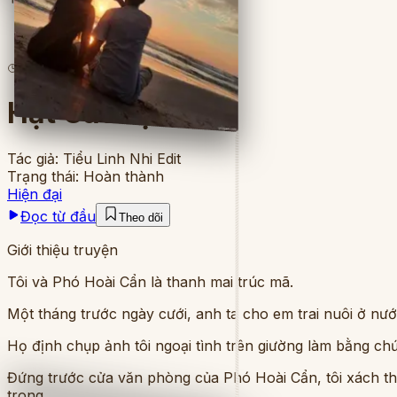
6
lượt đọc
·
8
chương
Hạt Cát Bụi
Tác giả:
Tiểu Linh Nhi Edit
Trạng thái:
Hoàn thành
Hiện đại
Đọc từ đầu
Theo dõi
Giới thiệu truyện
Tôi và Phó Hoài Cẩn là thanh mai trúc mã.
Một tháng trước ngày cưới, anh ta cho em trai nuôi ở nướ
Họ định chụp ảnh tôi ngoại tình trên giường làm bằng chứ
Đứng trước cửa văn phòng của Phó Hoài Cẩn, tôi xách th
trong.