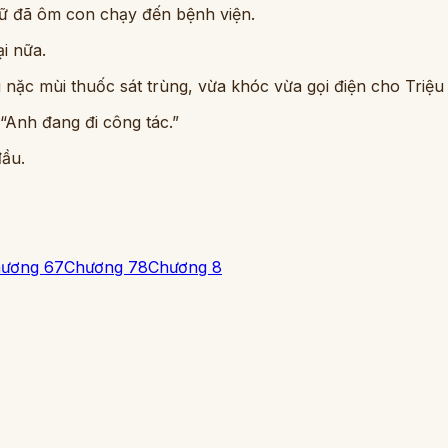
cữ đã ôm con chạy đến bệnh viện.
i nữa.
 nặc mùi thuốc sát trùng, vừa khóc vừa gọi điện cho Triệu
 “Anh đang đi công tác.”
đầu.
ương 6
7
Chương 7
8
Chương 8