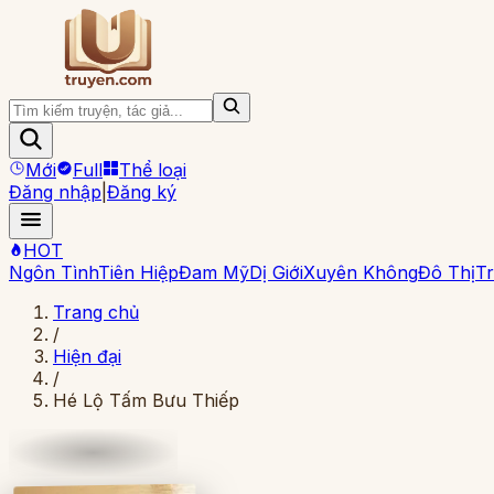
Mới
Full
Thể loại
Đăng nhập
|
Đăng ký
HOT
Ngôn Tình
Tiên Hiệp
Đam Mỹ
Dị Giới
Xuyên Không
Đô Thị
Tr
Trang chủ
/
Hiện đại
/
Hé Lộ Tấm Bưu Thiếp