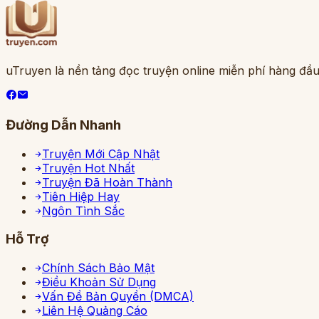
uTruyen là nền tảng đọc truyện online miễn phí hàng đầu
Đường Dẫn Nhanh
Truyện Mới Cập Nhật
Truyện Hot Nhất
Truyện Đã Hoàn Thành
Tiên Hiệp Hay
Ngôn Tình Sắc
Hỗ Trợ
Chính Sách Bảo Mật
Điều Khoản Sử Dụng
Vấn Đề Bản Quyền (DMCA)
Liên Hệ Quảng Cáo