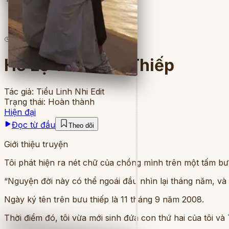
6
lượt đọc
·
8
chương
Hé Lộ Tấm Bưu Thiếp
Tác giả:
Tiểu Linh Nhi Edit
Trạng thái:
Hoàn thành
Hiện đại
Đọc từ đầu
Theo dõi
Giới thiệu truyện
Tôi phát hiện ra nét chữ của chồng mình trên một tấm bưu 
“Nguyện đời này có thể ngoái đầu nhìn lại tháng năm, và 
Ngày ký tên trên bưu thiếp là 11 tháng 9 năm 2008.
Thời điểm đó, tôi vừa mới sinh đứa con thứ hai của tôi và