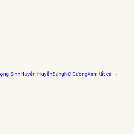
ọng Sinh
Huyền Huyễn
Sủng
Nữ Cường
Xem tất cả →