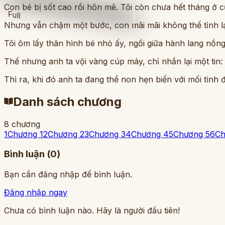
Con bé bị sốt cao rồi hôn mê. Tôi còn chưa hết tháng ở 
Full
Nhưng vẫn chậm một bước, con mãi mãi không thể tỉnh lạ
Tôi ôm lấy thân hình bé nhỏ ấy, ngồi giữa hành lang nồng
Thế nhưng anh ta vội vàng cúp máy, chỉ nhắn lại một tin:
Thì ra, khi đó anh ta đang thề non hẹn biển với mối tình 
Danh sách chương
8
chương
1
Chương 1
2
Chương 2
3
Chương 3
4
Chương 4
5
Chương 5
6
Ch
Bình luận (
0
)
Bạn cần đăng nhập để bình luận.
Đăng nhập ngay
Chưa có bình luận nào. Hãy là người đầu tiên!