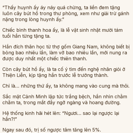
“Thấy huynh ấy áy náy quá chừng, ta liền đem tặng
luôn cây bút hồ trong thư phòng, xem như giải trừ gánh
nặng trong lòng huynh ấy.”
Chiếc bình thanh hoa ấy, là lễ vật sinh nhật mười tám
tuổi hắn từng tặng ta.
Hắn đích thân học từ thợ gốm Giang Nam, không biết bị
bỏng bao nhiêu lần, làm vỡ bao nhiêu lần, mới nung ra
được duy nhất một chiếc thiên thanh.
Còn cây bút hồ ấy, là ta cố ý tìm đến nghệ nhân giỏi ở
Thiện Liễn, kịp tặng hắn trước lễ trưởng thành.
Chỉ là… những thứ ấy, ta không mang vào cung mà thôi.
Sắc mặt Cảnh Minh lập tức trắng bệch, hắn nhìn chằm
chằm ta, trong mắt đầy ngỡ ngàng và hoang đường.
Hệ thống kinh hãi hét lên: “Ngươi… sao lại ngược lại
hắn?!”
Ngay sau đó, trị số ngược tâm tăng lên 5%.