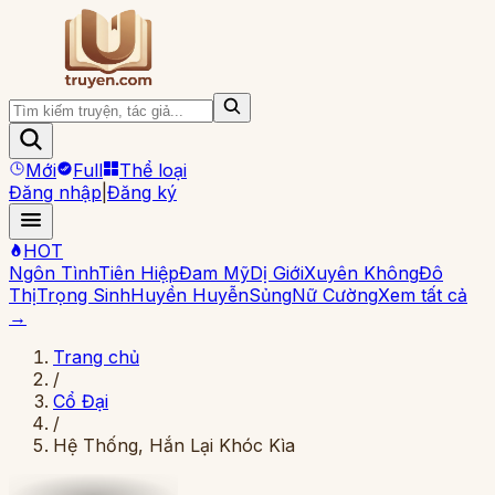
Mới
Full
Thể loại
Đăng nhập
|
Đăng ký
HOT
Ngôn Tình
Tiên Hiệp
Đam Mỹ
Dị Giới
Xuyên Không
Đô
Thị
Trọng Sinh
Huyền Huyễn
Sủng
Nữ Cường
Xem tất cả
→
Trang chủ
/
Cổ Đại
/
Hệ Thống, Hắn Lại Khóc Kìa