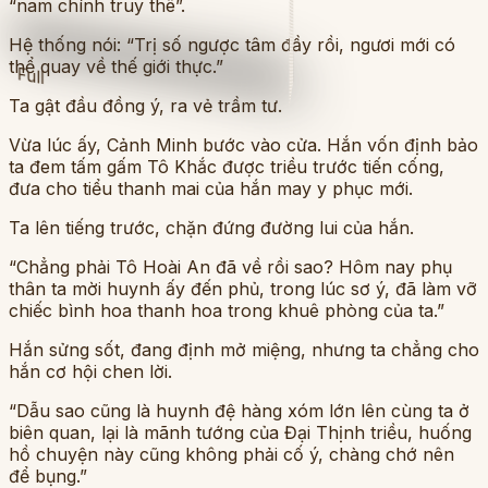
“nam chính truy thê”.
Hệ thống nói: “Trị số ngược tâm đầy rồi, ngươi mới có
thể quay về thế giới thực.”
Full
Ta gật đầu đồng ý, ra vẻ trầm tư.
Vừa lúc ấy, Cảnh Minh bước vào cửa. Hắn vốn định bảo
ta đem tấm gấm Tô Khắc được triều trước tiến cống,
đưa cho tiểu thanh mai của hắn may y phục mới.
Ta lên tiếng trước, chặn đứng đường lui của hắn.
“Chẳng phải Tô Hoài An đã về rồi sao? Hôm nay phụ
thân ta mời huynh ấy đến phủ, trong lúc sơ ý, đã làm vỡ
chiếc bình hoa thanh hoa trong khuê phòng của ta.”
Hắn sửng sốt, đang định mở miệng, nhưng ta chẳng cho
hắn cơ hội chen lời.
“Dẫu sao cũng là huynh đệ hàng xóm lớn lên cùng ta ở
biên quan, lại là mãnh tướng của Đại Thịnh triều, huống
hồ chuyện này cũng không phải cố ý, chàng chớ nên
để bụng.”