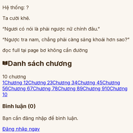
Hệ thống: ?
Ta cười khẽ.
“Ngươi có nói là phải ngược nữ chính đâu.”
“Ngược tra nam, chẳng phải càng sảng khoái hơn sao?”
đọc full tại page bơ không cần đường
Danh sách chương
10
chương
1
Chương 1
2
Chương 2
3
Chương 3
4
Chương 4
5
Chương
5
6
Chương 6
7
Chương 7
8
Chương 8
9
Chương 9
10
Chương
10
Bình luận (
0
)
Bạn cần đăng nhập để bình luận.
Đăng nhập ngay