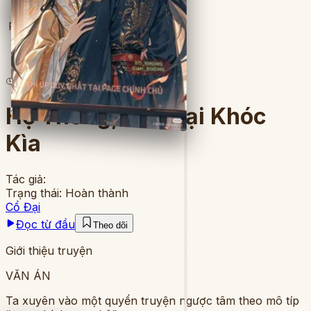
Full
13
lượt đọc
·
10
chương
Hệ Thống, Hắn Lại Khóc
Kìa
Tác giả:
Trạng thái:
Hoàn thành
Cổ Đại
Đọc từ đầu
Theo dõi
Giới thiệu truyện
VĂN ÁN
Ta xuyên vào một quyển truyện ngược tâm theo mô típ