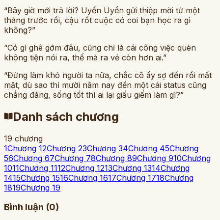
“Bây giờ mới trả lời? Uyển Uyển gửi thiệp mời từ một
tháng trước rồi, cậu rốt cuộc có coi bạn học ra gì
không?”
“Có gì ghê gớm đâu, cũng chỉ là cái công việc quèn
không tiện nói ra, thế mà ra vẻ còn hơn ai.”
“Đừng làm khó người ta nữa, chắc cô ấy sợ đến rồi mất
mặt, dù sao thì mười năm nay đến một cái status cũng
chẳng đăng, sống tốt thì ai lại giấu giếm làm gì?”
Danh sách chương
19
chương
1
Chương 1
2
Chương 2
3
Chương 3
4
Chương 4
5
Chương
5
6
Chương 6
7
Chương 7
8
Chương 8
9
Chương 9
10
Chương
10
11
Chương 11
12
Chương 12
13
Chương 13
14
Chương
14
15
Chương 15
16
Chương 16
17
Chương 17
18
Chương
18
19
Chương 19
Bình luận (
0
)