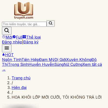
Mới
Full
Thể loại
Đăng nhập
|
Đăng ký
HOT
Ngôn Tình
Tiên Hiệp
Đam Mỹ
Dị Giới
Xuyên Không
Đô
Thị
Trọng Sinh
Huyền Huyễn
Sủng
Nữ Cường
Xem tất cả
→
Trang chủ
/
Hiện đại
/
HOA KHÔI LỚP MỜI CƯỚI, TÔI KHÔNG TRẢ LỜI