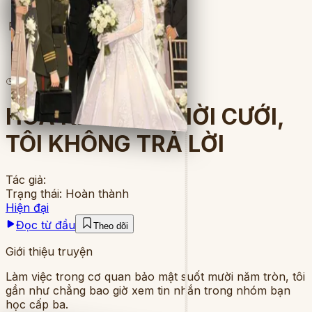
Full
7
lượt đọc
·
19
chương
HOA KHÔI LỚP MỜI CƯỚI,
TÔI KHÔNG TRẢ LỜI
Tác giả:
Trạng thái:
Hoàn thành
Hiện đại
Đọc từ đầu
Theo dõi
Giới thiệu truyện
Làm việc trong cơ quan bảo mật suốt mười năm tròn, tôi
gần như chẳng bao giờ xem tin nhắn trong nhóm bạn
học cấp ba.