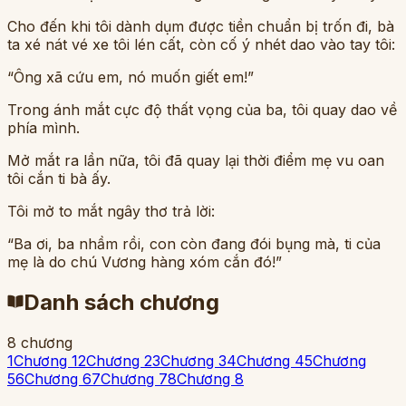
Cho đến khi tôi dành dụm được tiền chuẩn bị trốn đi, bà
ta xé nát vé xe tôi lén cất, còn cố ý nhét dao vào tay tôi:
“Ông xã cứu em, nó muốn giết em!”
Trong ánh mắt cực độ thất vọng của ba, tôi quay dao về
phía mình.
Mở mắt ra lần nữa, tôi đã quay lại thời điểm mẹ vu oan
tôi cắn ti bà ấy.
Tôi mở to mắt ngây thơ trả lời:
“Ba ơi, ba nhầm rồi, con còn đang đói bụng mà, ti của
mẹ là do chú Vương hàng xóm cắn đó!”
Danh sách chương
8
chương
1
Chương 1
2
Chương 2
3
Chương 3
4
Chương 4
5
Chương
5
6
Chương 6
7
Chương 7
8
Chương 8