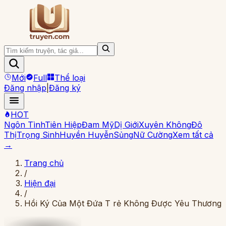
Mới
Full
Thể loại
Đăng nhập
|
Đăng ký
HOT
Ngôn Tình
Tiên Hiệp
Đam Mỹ
Dị Giới
Xuyên Không
Đô
Thị
Trọng Sinh
Huyền Huyễn
Sủng
Nữ Cường
Xem tất cả
→
Trang chủ
/
Hiện đại
/
Hồi Ký Của Một Đứa T rẻ Không Được Yêu Thương