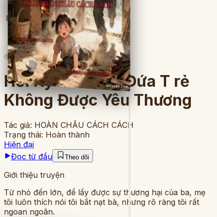
Full
3
lượt đọc
·
8
chương
Hồi Ký Của Một Đứa T rẻ
Không Được Yêu Thương
Tác giả:
HOÀN CHÂU CÁCH CÁCH
Trạng thái:
Hoàn thành
Hiện đại
Đọc từ đầu
Theo dõi
Giới thiệu truyện
Từ nhỏ đến lớn, để lấy được sự thương hại của ba, mẹ
tôi luôn thích nói tôi bắt nạt bà, nhưng rõ ràng tôi rất
ngoan ngoãn.