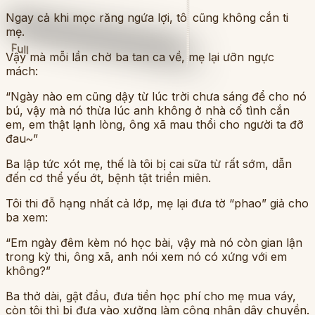
Ngay cả khi mọc răng ngứa lợi, tôi cũng không cắn ti
mẹ.
Full
Vậy mà mỗi lần chờ ba tan ca về, mẹ lại ưỡn ngực
mách:
“Ngày nào em cũng dậy từ lúc trời chưa sáng để cho nó
bú, vậy mà nó thừa lúc anh không ở nhà cố tình cắn
em, em thật lạnh lòng, ông xã mau thổi cho người ta đỡ
đau~”
Ba lập tức xót mẹ, thế là tôi bị cai sữa từ rất sớm, dẫn
đến cơ thể yếu ớt, bệnh tật triền miên.
Tôi thi đỗ hạng nhất cả lớp, mẹ lại đưa tờ “phao” giả cho
ba xem:
“Em ngày đêm kèm nó học bài, vậy mà nó còn gian lận
trong kỳ thi, ông xã, anh nói xem nó có xứng với em
không?”
Ba thở dài, gật đầu, đưa tiền học phí cho mẹ mua váy,
còn tôi thì bị đưa vào xưởng làm công nhân dây chuyền.