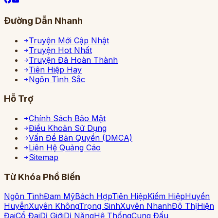
Đường Dẫn Nhanh
Truyện Mới Cập Nhật
Truyện Hot Nhất
Truyện Đã Hoàn Thành
Tiên Hiệp Hay
Ngôn Tình Sắc
Hỗ Trợ
Chính Sách Bảo Mật
Điều Khoản Sử Dụng
Vấn Đề Bản Quyền (DMCA)
Liên Hệ Quảng Cáo
Sitemap
Từ Khóa Phổ Biến
Ngôn Tình
Đam Mỹ
Bách Hợp
Tiên Hiệp
Kiếm Hiệp
Huyền
Huyễn
Xuyên Không
Trọng Sinh
Xuyên Nhanh
Đô Thị
Hiện
Đại
Cổ Đại
Dị Giới
Dị Năng
Hệ Thống
Cung Đấu