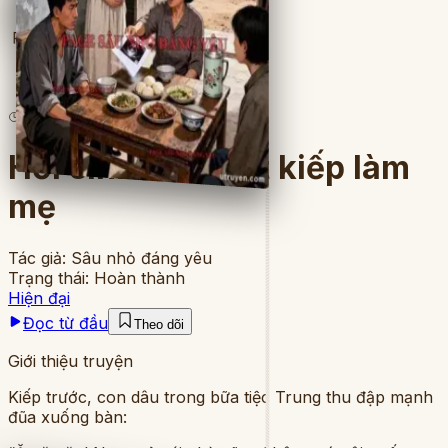
Full
4
lượt đọc
·
8
chương
Hồi sinh sau một kiếp làm
mẹ
Tác giả:
Sâu nhỏ đáng yêu
Trạng thái:
Hoàn thành
Hiện đại
Đọc từ đầu
Theo dõi
Giới thiệu truyện
Kiếp trước, con dâu trong bữa tiệc Trung thu đập mạnh
đũa xuống bàn: