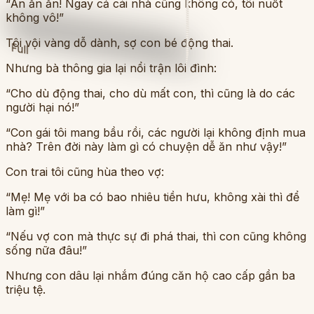
“Ăn ăn ăn! Ngay cả cái nhà cũng không có, tôi nuốt
không vô!”
Tôi vội vàng dỗ dành, sợ con bé động thai.
Full
Nhưng bà thông gia lại nổi trận lôi đình:
“Cho dù động thai, cho dù mất con, thì cũng là do các
người hại nó!”
“Con gái tôi mang bầu rồi, các người lại không định mua
nhà? Trên đời này làm gì có chuyện dễ ăn như vậy!”
Con trai tôi cũng hùa theo vợ:
“Mẹ! Mẹ với ba có bao nhiêu tiền hưu, không xài thì để
làm gì!”
“Nếu vợ con mà thực sự đi phá thai, thì con cũng không
sống nữa đâu!”
Nhưng con dâu lại nhắm đúng căn hộ cao cấp gần ba
triệu tệ.