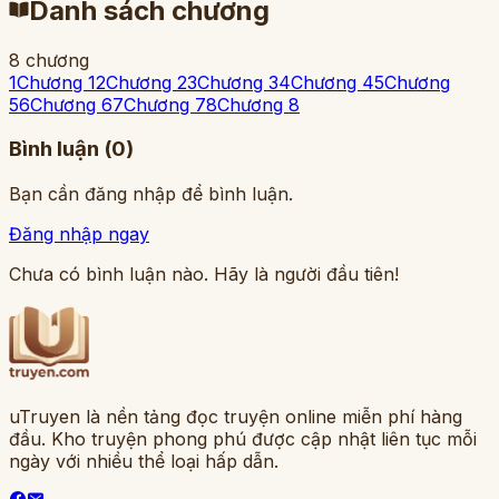
Danh sách chương
8
chương
1
Chương 1
2
Chương 2
3
Chương 3
4
Chương 4
5
Chương
5
6
Chương 6
7
Chương 7
8
Chương 8
Bình luận (
0
)
Bạn cần đăng nhập để bình luận.
Đăng nhập ngay
Chưa có bình luận nào. Hãy là người đầu tiên!
uTruyen là nền tảng đọc truyện online miễn phí hàng
đầu. Kho truyện phong phú được cập nhật liên tục mỗi
ngày với nhiều thể loại hấp dẫn.