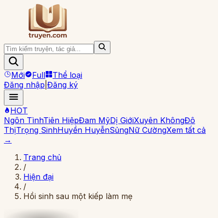
Mới
Full
Thể loại
Đăng nhập
|
Đăng ký
HOT
Ngôn Tình
Tiên Hiệp
Đam Mỹ
Dị Giới
Xuyên Không
Đô
Thị
Trọng Sinh
Huyền Huyễn
Sủng
Nữ Cường
Xem tất cả
→
Trang chủ
/
Hiện đại
/
Hồi sinh sau một kiếp làm mẹ