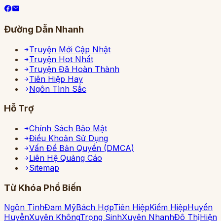
Đường Dẫn Nhanh
Truyện Mới Cập Nhật
Truyện Hot Nhất
Truyện Đã Hoàn Thành
Tiên Hiệp Hay
Ngôn Tình Sắc
Hỗ Trợ
Chính Sách Bảo Mật
Điều Khoản Sử Dụng
Vấn Đề Bản Quyền (DMCA)
Liên Hệ Quảng Cáo
Sitemap
Từ Khóa Phổ Biến
Ngôn Tình
Đam Mỹ
Bách Hợp
Tiên Hiệp
Kiếm Hiệp
Huyền
Huyễn
Xuyên Không
Trọng Sinh
Xuyên Nhanh
Đô Thị
Hiện