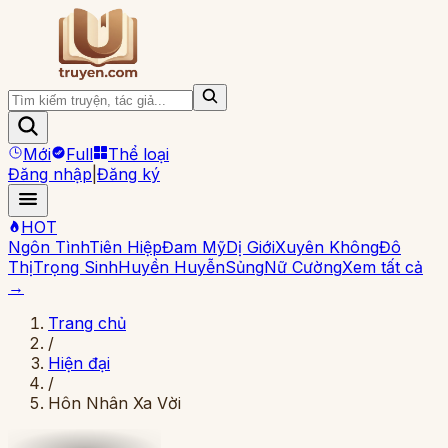
Mới
Full
Thể loại
Đăng nhập
|
Đăng ký
HOT
Ngôn Tình
Tiên Hiệp
Đam Mỹ
Dị Giới
Xuyên Không
Đô
Thị
Trọng Sinh
Huyền Huyễn
Sủng
Nữ Cường
Xem tất cả
→
Trang chủ
/
Hiện đại
/
Hôn Nhân Xa Vời