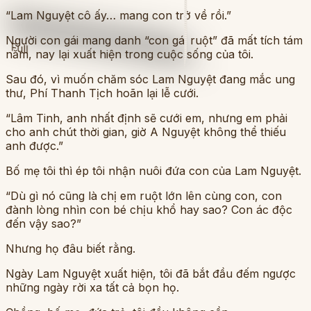
“Lam Nguyệt cô ấy… mang con trở về rồi.”
Người con gái mang danh “con gái ruột” đã mất tích tám
Full
năm, nay lại xuất hiện trong cuộc sống của tôi.
Sau đó, vì muốn chăm sóc Lam Nguyệt đang mắc ung
thư, Phí Thanh Tịch hoãn lại lễ cưới.
“Lâm Tinh, anh nhất định sẽ cưới em, nhưng em phải
cho anh chút thời gian, giờ A Nguyệt không thể thiếu
anh được.”
Bố mẹ tôi thì ép tôi nhận nuôi đứa con của Lam Nguyệt.
“Dù gì nó cũng là chị em ruột lớn lên cùng con, con
đành lòng nhìn con bé chịu khổ hay sao? Con ác độc
đến vậy sao?”
Nhưng họ đâu biết rằng.
Ngày Lam Nguyệt xuất hiện, tôi đã bắt đầu đếm ngược
những ngày rời xa tất cả bọn họ.