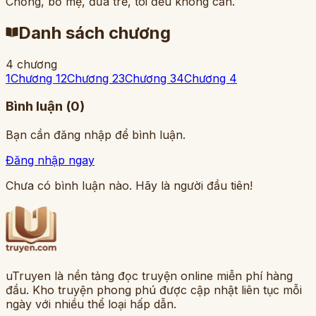
Chồng, bố mẹ, đứa trẻ, tôi đều không cần.
Danh sách chương
4 chương
1
Chương 1
2
Chương 2
3
Chương 3
4
Chương 4
Bình luận (
0
)
Bạn cần đăng nhập để bình luận.
Đăng nhập ngay
Chưa có bình luận nào. Hãy là người đầu tiên!
uTruyen là nền tảng đọc truyện online miễn phí hàng
đầu. Kho truyện phong phú được cập nhật liên tục mỗi
ngày với nhiều thể loại hấp dẫn.