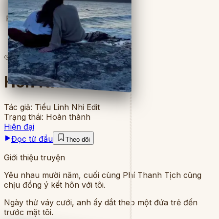
Full
6
lượt đọc
·
4
chương
Hôn Nhân Xa Vời
Tác giả:
Tiểu Linh Nhi Edit
Trạng thái:
Hoàn thành
Hiện đại
Đọc từ đầu
Theo dõi
Giới thiệu truyện
Yêu nhau mười năm, cuối cùng Phí Thanh Tịch cũng
chịu đồng ý kết hôn với tôi.
Ngày thử váy cưới, anh ấy dắt theo một đứa trẻ đến
trước mặt tôi.