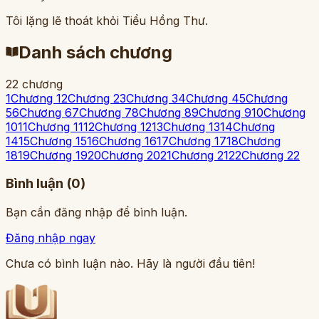
Tôi lặng lẽ thoát khỏi Tiểu Hồng Thư.
Danh sách chương
22
chương
1
Chương 1
2
Chương 2
3
Chương 3
4
Chương 4
5
Chương
5
6
Chương 6
7
Chương 7
8
Chương 8
9
Chương 9
10
Chương
10
11
Chương 11
12
Chương 12
13
Chương 13
14
Chương
14
15
Chương 15
16
Chương 16
17
Chương 17
18
Chương
18
19
Chương 19
20
Chương 20
21
Chương 21
22
Chương 22
Bình luận (
0
)
Bạn cần đăng nhập để bình luận.
Đăng nhập ngay
Chưa có bình luận nào. Hãy là người đầu tiên!