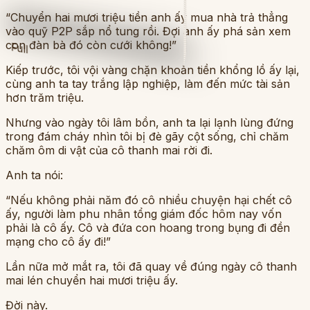
“Chuyển hai mươi triệu tiền anh ấy mua nhà trả thẳng
vào quỹ P2P sắp nổ tung rồi. Đợi anh ấy phá sản xem
con đàn bà đó còn cưới không!”
Full
Kiếp trước, tôi vội vàng chặn khoản tiền khổng lồ ấy lại,
cùng anh ta tay trắng lập nghiệp, làm đến mức tài sản
hơn trăm triệu.
Nhưng vào ngày tôi lâm bồn, anh ta lại lạnh lùng đứng
trong đám cháy nhìn tôi bị đè gãy cột sống, chỉ chăm
chăm ôm di vật của cô thanh mai rời đi.
Anh ta nói:
“Nếu không phải năm đó cô nhiều chuyện hại chết cô
ấy, người làm phu nhân tổng giám đốc hôm nay vốn
phải là cô ấy. Cô và đứa con hoang trong bụng đi đền
mạng cho cô ấy đi!”
Lần nữa mở mắt ra, tôi đã quay về đúng ngày cô thanh
mai lén chuyển hai mươi triệu ấy.
Đời này.