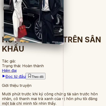
Full
3
lượt đọc
·
22
chương
HỦY HÔN NGAY TRÊN SÂN
KHẤU
Tác giả:
Trạng thái:
Hoàn thành
Hiện đại
Đọc từ đầu
Theo dõi
Giới thiệu truyện
Mười phút trước khi ký công chứng tài sản trước hôn
nhân, cô thanh mai trà xanh của vị hôn phu tôi đăng
một bài chỉ mình tôi nhìn thấy.