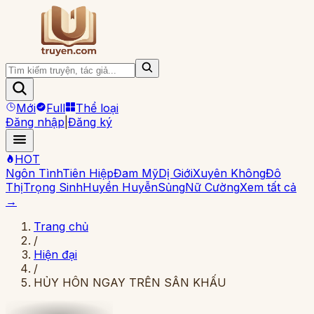
Mới
Full
Thể loại
Đăng nhập
|
Đăng ký
HOT
Ngôn Tình
Tiên Hiệp
Đam Mỹ
Dị Giới
Xuyên Không
Đô
Thị
Trọng Sinh
Huyền Huyễn
Sủng
Nữ Cường
Xem tất cả
→
Trang chủ
/
Hiện đại
/
HỦY HÔN NGAY TRÊN SÂN KHẤU