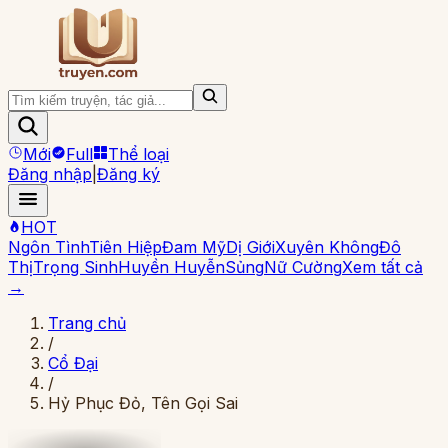
Mới
Full
Thể loại
Đăng nhập
|
Đăng ký
HOT
Ngôn Tình
Tiên Hiệp
Đam Mỹ
Dị Giới
Xuyên Không
Đô
Thị
Trọng Sinh
Huyền Huyễn
Sủng
Nữ Cường
Xem tất cả
→
Trang chủ
/
Cổ Đại
/
Hỷ Phục Đỏ, Tên Gọi Sai