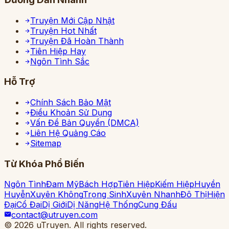
Truyện Mới Cập Nhật
Truyện Hot Nhất
Truyện Đã Hoàn Thành
Tiên Hiệp Hay
Ngôn Tình Sắc
Hỗ Trợ
Chính Sách Bảo Mật
Điều Khoản Sử Dụng
Vấn Đề Bản Quyền (DMCA)
Liên Hệ Quảng Cáo
Sitemap
Từ Khóa Phổ Biến
Ngôn Tình
Đam Mỹ
Bách Hợp
Tiên Hiệp
Kiếm Hiệp
Huyền
Huyễn
Xuyên Không
Trọng Sinh
Xuyên Nhanh
Đô Thị
Hiện
Đại
Cổ Đại
Dị Giới
Dị Năng
Hệ Thống
Cung Đấu
contact@utruyen.com
©
2026
uTruyen. All rights reserved.