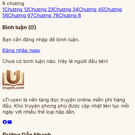
8
chương
1
Chương 1
2
Chương 2
3
Chương 3
4
Chương 4
5
Chương
5
6
Chương 6
7
Chương 7
8
Chương 8
Bình luận (
0
)
Bạn cần đăng nhập để bình luận.
Đăng nhập ngay
Chưa có bình luận nào. Hãy là người đầu tiên!
uTruyen là nền tảng đọc truyện online miễn phí hàng
đầu. Kho truyện phong phú được cập nhật liên tục mỗi
ngày với nhiều thể loại hấp dẫn.
Đường Dẫn Nhanh