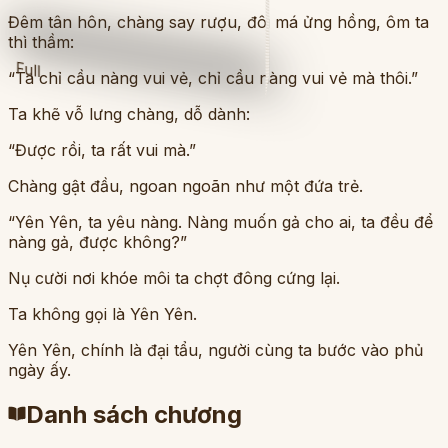
Đêm tân hôn, chàng say rượu, đôi má ửng hồng, ôm ta
thì thầm:
Full
“Ta chỉ cầu nàng vui vẻ, chỉ cầu nàng vui vẻ mà thôi.”
Ta khẽ vỗ lưng chàng, dỗ dành:
“Được rồi, ta rất vui mà.”
Chàng gật đầu, ngoan ngoãn như một đứa trẻ.
“Yên Yên, ta yêu nàng. Nàng muốn gả cho ai, ta đều để
nàng gả, được không?”
Nụ cười nơi khóe môi ta chợt đông cứng lại.
Ta không gọi là Yên Yên.
Yên Yên, chính là đại tẩu, người cùng ta bước vào phủ
ngày ấy.
Danh sách chương