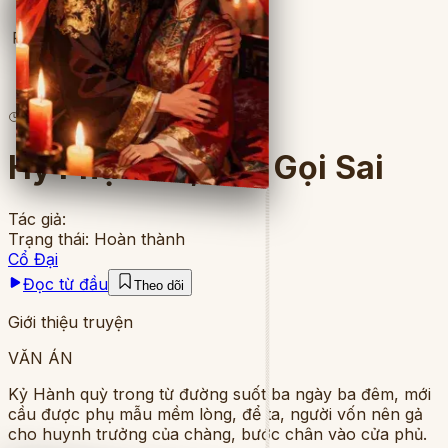
Full
4
lượt đọc
·
8
chương
Hỷ Phục Đỏ, Tên Gọi Sai
Tác giả:
Trạng thái:
Hoàn thành
Cổ Đại
Đọc từ đầu
Theo dõi
Giới thiệu truyện
VĂN ÁN
Kỷ Hành quỳ trong từ đường suốt ba ngày ba đêm, mới
cầu được phụ mẫu mềm lòng, để ta, người vốn nên gả
cho huynh trưởng của chàng, bước chân vào cửa phủ.