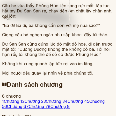
Cậu bé vừa thấy Phùng Húc liền sáng rực mắt, lập tức
hất tay Dư San San ra, chạy đến ôm chặt lấy chân anh,
gọi lớn:
Full
“Ba ơi! Ba ơi, ba không cần con với mẹ nữa sao?”
Giọng cậu bé nghẹn ngào như sắp khóc, đầy tủi thân.
Dư San San cũng đúng lúc đó mắt đỏ hoe, đi đến trước
mặt tôi: “Dương Dương không thể không có ba. Tôi hối
hận rồi, tôi không thể để cô có được Phùng Húc!”
Không khí xung quanh lập tức rơi vào im lặng.
Mọi người đều quay lại nhìn về phía chúng tôi.
Danh sách chương
8
chương
1
Chương 1
2
Chương 2
3
Chương 3
4
Chương 4
5
Chương
5
6
Chương 6
7
Chương 7
8
Chương 8