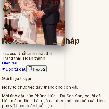
Full
6
lượt đọc
·
8
chương
Kẻ Thứ Ba Hợp Pháp
Tác giả:
Nhất sinh nhất thế
Trạng thái:
Hoàn thành
Hiện đại
Đọc từ đầu
Theo dõi
Giới thiệu truyện
Ngày tổ chức tiệc đầy tháng cho con gái.
Mối tình đầu của Phùng Húc – Dư San San, người đã
biến mất từ lâu – bất ngờ dắt theo một cậu bé xuất hiện,
phá vỡ hoàn toàn buổi tiệc.