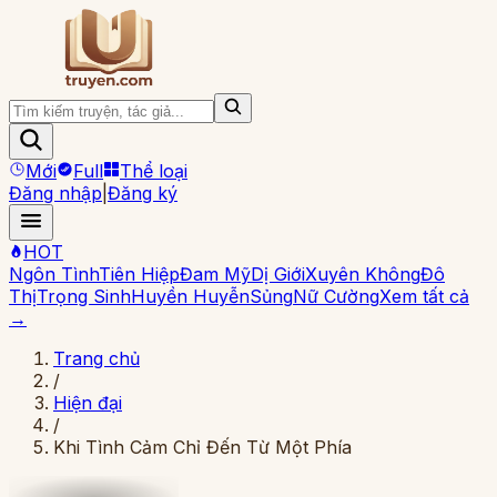
Mới
Full
Thể loại
Đăng nhập
|
Đăng ký
HOT
Ngôn Tình
Tiên Hiệp
Đam Mỹ
Dị Giới
Xuyên Không
Đô
Thị
Trọng Sinh
Huyền Huyễn
Sủng
Nữ Cường
Xem tất cả
→
Trang chủ
/
Hiện đại
/
Khi Tình Cảm Chỉ Đến Từ Một Phía