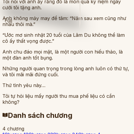
Tôi nói với anh ấy rằng đó là món quà kỷ niệm ngày
cưới tôi tặng anh.
Anh không mảy may để tâm: “Năm sau xem cũng như
Full
nhau thôi mà.”
“Ước mơ sinh nhật 20 tuổi của Lâm Du không thể làm
cô ấy thất vọng được.”
Anh chu đáo mọi mặt, là một người con hiếu thảo, là
một đàn anh tốt bụng.
Những người quan trọng trong lòng anh luôn có thứ tự,
và tôi mãi mãi đứng cuối.
Thứ tình yêu này…
Tôi tự hỏi liệu mấy người thu mua phế liệu có cần
không?
Danh sách chương
4
chương