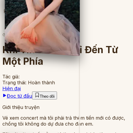
Full
11
lượt đọc
·
4
chương
Khi Tình Cảm Chỉ Đến Từ
Một Phía
Tác giả:
Trạng thái:
Hoàn thành
Hiện đại
Đọc từ đầu
Theo dõi
Giới thiệu truyện
Vé xem concert mà tôi phải trả thêm tiền mới có được,
chồng tôi không do dự đưa cho đàn em.