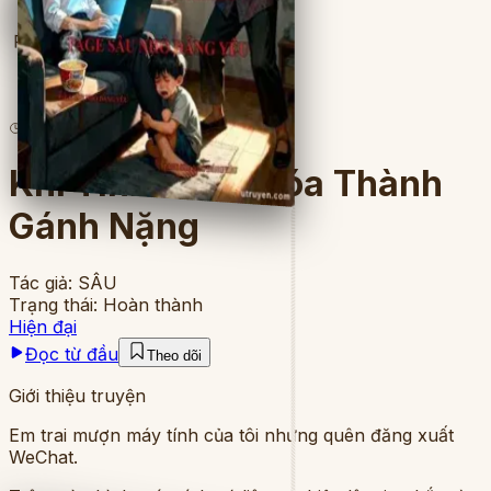
Full
12
lượt đọc
·
8
chương
Khi Tình Thân Hóa Thành
Gánh Nặng
Tác giả:
SÂU
Trạng thái:
Hoàn thành
Hiện đại
Đọc từ đầu
Theo dõi
Giới thiệu truyện
Em trai mượn máy tính của tôi nhưng quên đăng xuất
WeChat.