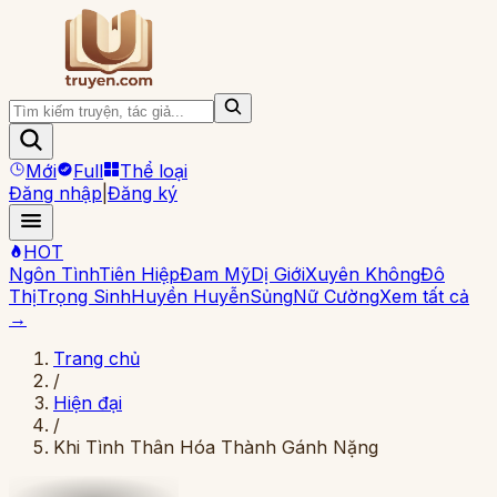
Mới
Full
Thể loại
Đăng nhập
|
Đăng ký
HOT
Ngôn Tình
Tiên Hiệp
Đam Mỹ
Dị Giới
Xuyên Không
Đô
Thị
Trọng Sinh
Huyền Huyễn
Sủng
Nữ Cường
Xem tất cả
→
Trang chủ
/
Hiện đại
/
Khi Tình Thân Hóa Thành Gánh Nặng