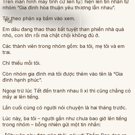
Trên màn hình máy tính cứ liên tục hiện lên tin nhắn từ
nhóm “Gia đình hòa thuận yêu thương lẫn nhau”.
Tôi theo phản xạ bấm vào xem.
Full
Em dâu đang thao thao bất tuyệt than phiền nhà quá
nhỏ, con lớn rồi mà chật chội không đủ ở.
Các thành viên trong nhóm gồm: ba tôi, mẹ tôi và em
trai.
Chỉ thiếu mỗi tôi.
Còn nhóm gia đình mà tôi được thêm vào tên là “Gia
đình hạnh phúc”.
Ngoại trừ lúc Tết đến tranh nhau lì xì thì cũng chẳng có
mấy ai lên tiếng.
Lần cuối cùng có người nói chuyện là hai tháng trước.
Lúc này, ba tôi – người gần như chưa bao giờ lên tiếng
trong nhóm – bỗng nhiên gửi một tin nhắn: