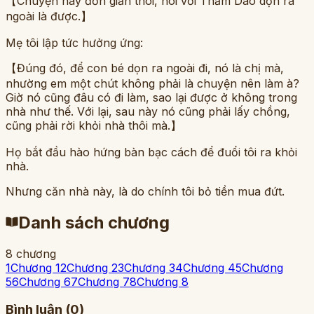
【Chuyện này đơn giản thôi, nói với Thẩm Dao dọn ra
ngoài là được.】
Mẹ tôi lập tức hưởng ứng:
【Đúng đó, để con bé dọn ra ngoài đi, nó là chị mà,
nhường em một chút không phải là chuyện nên làm à?
Giờ nó cũng đâu có đi làm, sao lại được ở không trong
nhà như thế. Với lại, sau này nó cũng phải lấy chồng,
cũng phải rời khỏi nhà thôi mà.】
Họ bắt đầu hào hứng bàn bạc cách để đuổi tôi ra khỏi
nhà.
Nhưng căn nhà này, là do chính tôi bỏ tiền mua đứt.
Danh sách chương
8
chương
1
Chương 1
2
Chương 2
3
Chương 3
4
Chương 4
5
Chương
5
6
Chương 6
7
Chương 7
8
Chương 8
Bình luận (
0
)