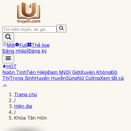
Mới
Full
Thể loại
Đăng nhập
|
Đăng ký
HOT
Ngôn Tình
Tiên Hiệp
Đam Mỹ
Dị Giới
Xuyên Không
Đô
Thị
Trọng Sinh
Huyền Huyễn
Sủng
Nữ Cường
Xem tất cả
→
Trang chủ
/
Hiện đại
/
Khóa Tân Hôn