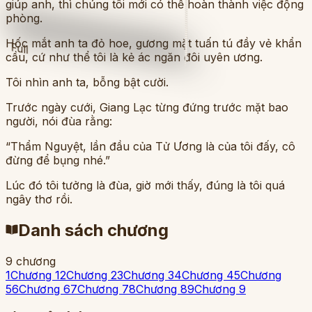
giúp anh, thì chúng tôi mới có thể hoàn thành việc động
phòng.
Hốc mắt anh ta đỏ hoe, gương mặt tuấn tú đầy vẻ khẩn
Full
cầu, cứ như thể tôi là kẻ ác ngăn đôi uyên ương.
Tôi nhìn anh ta, bỗng bật cười.
Trước ngày cưới, Giang Lạc từng đứng trước mặt bao
người, nói đùa rằng:
“Thẩm Nguyệt, lần đầu của Tử Ương là của tôi đấy, cô
đừng để bụng nhé.”
Lúc đó tôi tưởng là đùa, giờ mới thấy, đúng là tôi quá
ngây thơ rồi.
Danh sách chương
9
chương
1
Chương 1
2
Chương 2
3
Chương 3
4
Chương 4
5
Chương
5
6
Chương 6
7
Chương 7
8
Chương 8
9
Chương 9