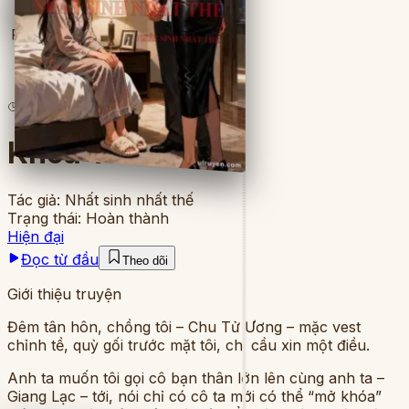
Full
6
lượt đọc
·
9
chương
Khóa Tân Hôn
Tác giả:
Nhất sinh nhất thế
Trạng thái:
Hoàn thành
Hiện đại
Đọc từ đầu
Theo dõi
Giới thiệu truyện
Đêm tân hôn, chồng tôi – Chu Tử Ương – mặc vest
chỉnh tề, quỳ gối trước mặt tôi, chỉ cầu xin một điều.
Anh ta muốn tôi gọi cô bạn thân lớn lên cùng anh ta –
Giang Lạc – tới, nói chỉ có cô ta mới có thể “mở khóa”