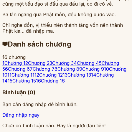
cùng một tiểu đạo sĩ đấu qua đấu lại, có đi có về.
Ba lần ngang qua Phật môn, đều không bước vào.
Chỉ nghe đồn, vị thiếu niên thánh tăng vốn nên thành
Phật kia… đã nhập ma.
Danh sách chương
16
chương
1
Chương 1
2
Chương 2
3
Chương 3
4
Chương 4
5
Chương
5
6
Chương 6
7
Chương 7
8
Chương 8
9
Chương 9
10
Chương
10
11
Chương 11
12
Chương 12
13
Chương 13
14
Chương
14
15
Chương 15
16
Chương 16
Bình luận (
0
)
Bạn cần đăng nhập để bình luận.
Đăng nhập ngay
Chưa có bình luận nào. Hãy là người đầu tiên!