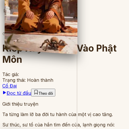
Full
4
lượt đọc
·
16
chương
Kiếp Này Không Vào Phật
Môn
Tác giả:
Trạng thái:
Hoàn thành
Cổ Đại
Đọc từ đầu
Theo dõi
Giới thiệu truyện
Ta từng làm lỡ ba đời tu hành của một vị cao tăng.
Sư thúc, sư tổ của hắn tìm đến cửa, lạnh giọng nói: