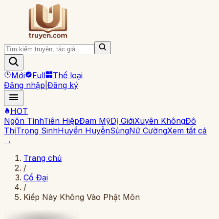
Mới
Full
Thể loại
Đăng nhập
|
Đăng ký
HOT
Ngôn Tình
Tiên Hiệp
Đam Mỹ
Dị Giới
Xuyên Không
Đô
Thị
Trọng Sinh
Huyền Huyễn
Sủng
Nữ Cường
Xem tất cả
→
Trang chủ
/
Cổ Đại
/
Kiếp Này Không Vào Phật Môn