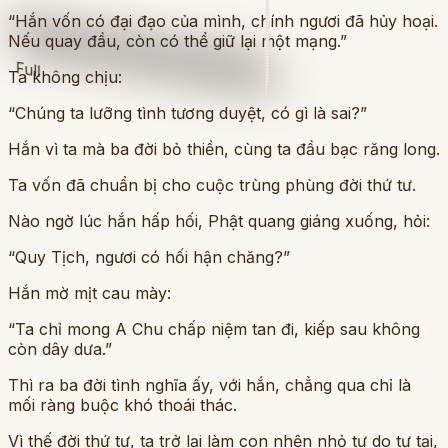
“Hắn vốn có đại đạo của mình, chính ngươi đã hủy hoại.
Nếu quay đầu, còn có thể giữ lại một mạng.”
Full
Ta không chịu:
“Chúng ta lưỡng tình tương duyệt, có gì là sai?”
Hắn vì ta mà ba đời bỏ thiền, cùng ta đầu bạc răng long.
Ta vốn đã chuẩn bị cho cuộc trùng phùng đời thứ tư.
Nào ngờ lúc hắn hấp hối, Phật quang giáng xuống, hỏi:
“Quy Tịch, ngươi có hối hận chăng?”
Hắn mờ mịt cau mày:
“Ta chỉ mong A Chu chấp niệm tan đi, kiếp sau không
còn dây dưa.”
Thì ra ba đời tình nghĩa ấy, với hắn, chẳng qua chỉ là
mối ràng buộc khó thoái thác.
Vì thế đời thứ tư, ta trở lại làm con nhện nhỏ tự do tự tại,