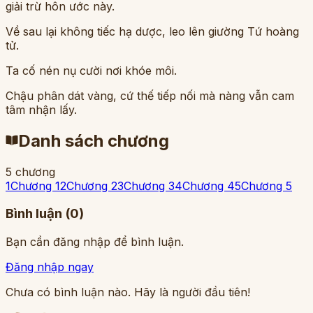
giải trừ hôn ước này.
Về sau lại không tiếc hạ dược, leo lên giường Tứ hoàng
tử.
Ta cố nén nụ cười nơi khóe môi.
Chậu phân dát vàng, cứ thế tiếp nối mà nàng vẫn cam
tâm nhận lấy.
Danh sách chương
5
chương
1
Chương 1
2
Chương 2
3
Chương 3
4
Chương 4
5
Chương 5
Bình luận (
0
)
Bạn cần đăng nhập để bình luận.
Đăng nhập ngay
Chưa có bình luận nào. Hãy là người đầu tiên!