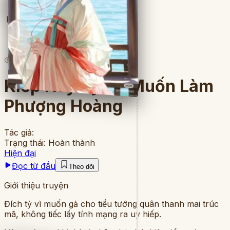
Full
4
lượt đọc
·
5
chương
Kiếp Này Tỷ Tỷ Muốn Làm
Phượng Hoàng
Tác giả:
Trạng thái:
Hoàn thành
Hiện đại
Đọc từ đầu
Theo dõi
Giới thiệu truyện
Đích tỷ vì muốn gả cho tiểu tướng quân thanh mai trúc
mã, không tiếc lấy tính mạng ra uy hiếp.