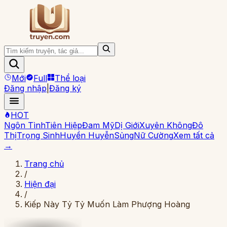
Mới
Full
Thể loại
Đăng nhập
|
Đăng ký
HOT
Ngôn Tình
Tiên Hiệp
Đam Mỹ
Dị Giới
Xuyên Không
Đô
Thị
Trọng Sinh
Huyền Huyễn
Sủng
Nữ Cường
Xem tất cả
→
Trang chủ
/
Hiện đại
/
Kiếp Này Tỷ Tỷ Muốn Làm Phượng Hoàng