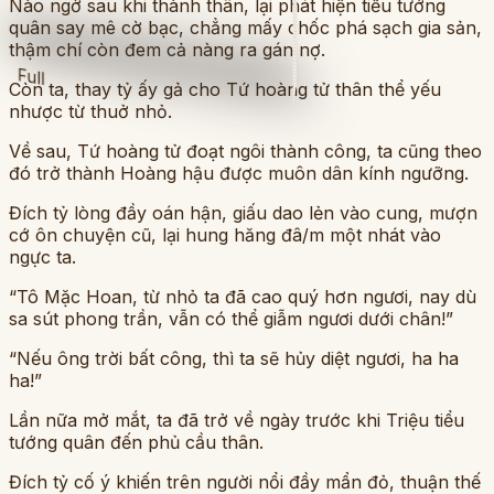
Nào ngờ sau khi thành thân, lại phát hiện tiểu tướng
quân say mê cờ bạc, chẳng mấy chốc phá sạch gia sản,
thậm chí còn đem cả nàng ra gán nợ.
Full
Còn ta, thay tỷ ấy gả cho Tứ hoàng tử thân thể yếu
nhược từ thuở nhỏ.
Về sau, Tứ hoàng tử đoạt ngôi thành công, ta cũng theo
đó trở thành Hoàng hậu được muôn dân kính ngưỡng.
Đích tỷ lòng đầy oán hận, giấu dao lẻn vào cung, mượn
cớ ôn chuyện cũ, lại hung hăng đâ/m một nhát vào
ngực ta.
“Tô Mặc Hoan, từ nhỏ ta đã cao quý hơn ngươi, nay dù
sa sút phong trần, vẫn có thể giẫm ngươi dưới chân!”
“Nếu ông trời bất công, thì ta sẽ hủy diệt ngươi, ha ha
ha!”
Lần nữa mở mắt, ta đã trở về ngày trước khi Triệu tiểu
tướng quân đến phủ cầu thân.
Đích tỷ cố ý khiến trên người nổi đầy mẩn đỏ, thuận thế