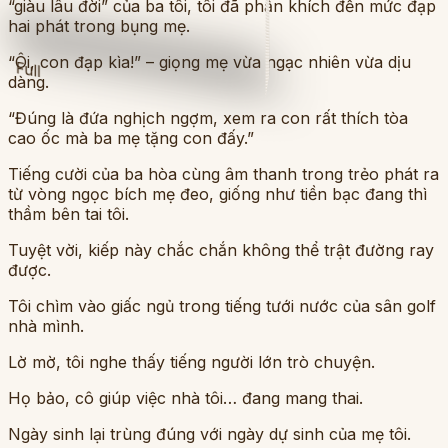
“giàu lâu đời” của ba tôi, tôi đã phấn khích đến mức đạp
hai phát trong bụng mẹ.
“Ôi, con đạp kìa!” – giọng mẹ vừa ngạc nhiên vừa dịu
Full
dàng.
“Đúng là đứa nghịch ngợm, xem ra con rất thích tòa
cao ốc mà ba mẹ tặng con đấy.”
Tiếng cười của ba hòa cùng âm thanh trong trẻo phát ra
từ vòng ngọc bích mẹ đeo, giống như tiền bạc đang thì
thầm bên tai tôi.
Tuyệt vời, kiếp này chắc chắn không thể trật đường ray
được.
Tôi chìm vào giấc ngủ trong tiếng tưới nước của sân golf
nhà mình.
Lờ mờ, tôi nghe thấy tiếng người lớn trò chuyện.
Họ bảo, cô giúp việc nhà tôi… đang mang thai.
Ngày sinh lại trùng đúng với ngày dự sinh của mẹ tôi.