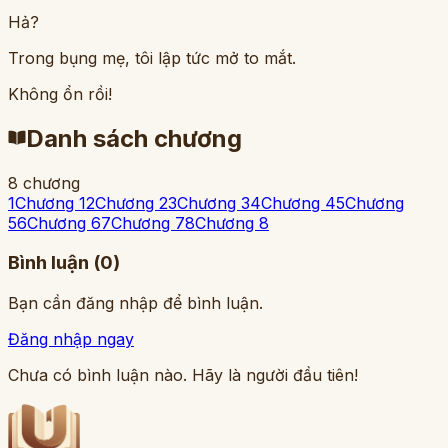
Hả?
Trong bụng mẹ, tôi lập tức mở to mắt.
Không ổn rồi!
Danh sách chương
8
chương
1
Chương 1
2
Chương 2
3
Chương 3
4
Chương 4
5
Chương
5
6
Chương 6
7
Chương 7
8
Chương 8
Bình luận (
0
)
Bạn cần đăng nhập để bình luận.
Đăng nhập ngay
Chưa có bình luận nào. Hãy là người đầu tiên!