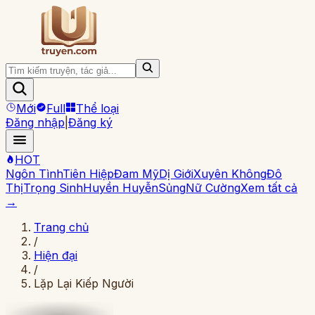
Mới
Full
Thể loại
Đăng nhập
|
Đăng ký
HOT
Ngôn Tình
Tiên Hiệp
Đam Mỹ
Dị Giới
Xuyên Không
Đô
Thị
Trọng Sinh
Huyền Huyễn
Sủng
Nữ Cường
Xem tất cả
→
Trang chủ
/
Hiện đại
/
Lặp Lại Kiếp Người