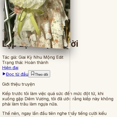
Full
1
lượt đọc
·
8
chương
Lặp Lại Kiếp Người
Tác giả:
Giai Kỳ Nhu Mộng Edit
Trạng thái:
Hoàn thành
Hiện đại
Đọc từ đầu
Theo dõi
Giới thiệu truyện
Kiếp trước tôi làm việc quá sức đến mức đột tử, khi
xuống gặp Diêm Vương, tôi đã ước rằng kiếp này không
phải làm trâu làm ngựa nữa.
Thế nên, ngay lần đầu tiên nghe thấy tiếng cười kiểu