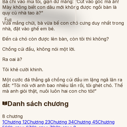
Bà chỉ vào mũi tôi, giận dữ mắng: “Cút vào góc mà ăn!
Mày không biết con dâu mới không được ngồi bàn là
quy củ nhà tao à?”
Full
Vừa mắng chửi, bà vừa bế con chó cưng duy nhất trong
nhà, đặt vào ghế em bé.
Đến cả chó còn được lên bàn, còn tôi thì không?
Chồng cúi đầu, không nói một lời.
Ra oai à?
Tôi khẽ cười khinh.
Một cước đá thẳng gã chồng cúi đầu im lặng ngã lăn ra
đất: “Tôi nói với anh bao nhiêu lần rồi, tôi ghét chó. Thế
mà anh giỏi thật, nuôi luôn hai con cho tôi!”
Danh sách chương
8 chương
1
Chương 1
2
Chương 2
3
Chương 3
4
Chương 4
5
Chương