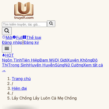
Mới
Full
Thể loại
Đăng nhập
|
Đăng ký
HOT
Ngôn Tình
Tiên Hiệp
Đam Mỹ
Dị Giới
Xuyên Không
Đô
Thị
Trọng Sinh
Huyền Huyễn
Sủng
Nữ Cường
Xem tất cả
→
Trang chủ
/
Hiện đại
/
Lấy Chồng Lấy Luôn Cả Mẹ Chồng