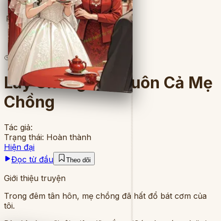
Full
5
lượt đọc
·
8
chương
Lấy Chồng Lấy Luôn Cả Mẹ
Chồng
Tác giả:
Trạng thái:
Hoàn thành
Hiện đại
Đọc từ đầu
Theo dõi
Giới thiệu truyện
Trong đêm tân hôn, mẹ chồng đã hất đổ bát cơm của
tôi.