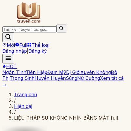
Mới
Full
Thể loại
Đăng nhập
|
Đăng ký
HOT
Ngôn Tình
Tiên Hiệp
Đam Mỹ
Dị Giới
Xuyên Không
Đô
Thị
Trọng Sinh
Huyền Huyễn
Sủng
Nữ Cường
Xem tất cả
→
Trang chủ
/
Hiện đại
/
LIỆU PHÁP SƯ KHÔNG NHÌN BẰNG MẮT full