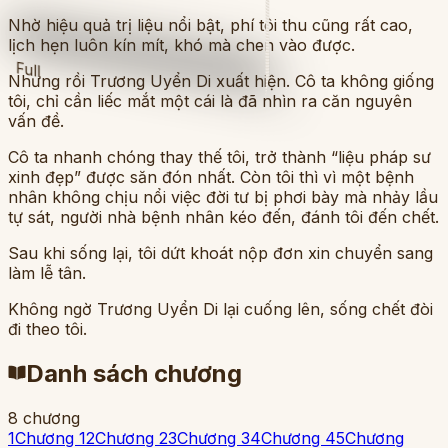
Nhờ hiệu quả trị liệu nổi bật, phí tôi thu cũng rất cao,
lịch hẹn luôn kín mít, khó mà chen vào được.
Full
Nhưng rồi Trương Uyển Di xuất hiện. Cô ta không giống
tôi, chỉ cần liếc mắt một cái là đã nhìn ra căn nguyên
vấn đề.
Cô ta nhanh chóng thay thế tôi, trở thành “liệu pháp sư
xinh đẹp” được săn đón nhất. Còn tôi thì vì một bệnh
nhân không chịu nổi việc đời tư bị phơi bày mà nhảy lầu
tự sát, người nhà bệnh nhân kéo đến, đánh tôi đến chết.
Sau khi sống lại, tôi dứt khoát nộp đơn xin chuyển sang
làm lễ tân.
Không ngờ Trương Uyển Di lại cuống lên, sống chết đòi
đi theo tôi.
Danh sách chương
8
chương
1
Chương 1
2
Chương 2
3
Chương 3
4
Chương 4
5
Chương