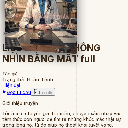
Full
3
lượt đọc
·
8
chương
LIỆU PHÁP SƯ KHÔNG
NHÌN BẰNG MẮT full
Tác giả:
Trạng thái:
Hoàn thành
Hiện đại
Đọc từ đầu
Theo dõi
Giới thiệu truyện
Tôi là một chuyên gia thôi miên, chuyên xâm nhập vào
tiềm thức con người để tìm ra những khúc mắc thật sự
trong lòng họ, từ đó giúp họ thoát khỏi tuyệt vọng.