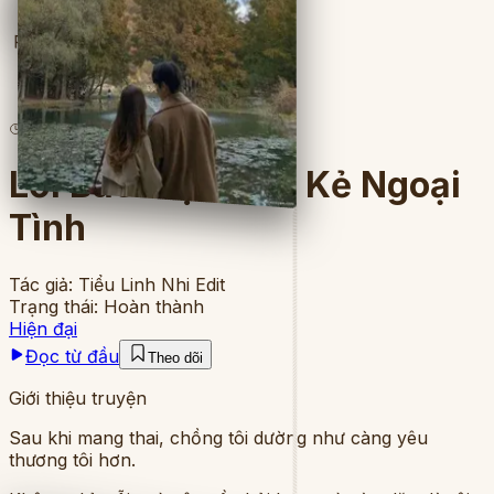
Full
4
lượt đọc
·
6
chương
Lời Bao Biện Của Kẻ Ngoại
Tình
Tác giả:
Tiểu Linh Nhi Edit
Trạng thái:
Hoàn thành
Hiện đại
Đọc từ đầu
Theo dõi
Giới thiệu truyện
Sau khi mang thai, chồng tôi dường như càng yêu
thương tôi hơn.