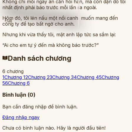
Không chỉ mỗi ngày ân cần hỏi han, mà còn dặn dò tôi
nhất định phải báo trước mỗi lần ra ngoài.
Hôm đó, tôi lén nấu một nồi canh, muốn mang đến
Full
công ty để tạo bất ngờ cho anh.
Nhưng khi vừa thấy tôi, mặt anh lập tức sa sầm lại:
“Ai cho em tự ý đến mà không báo trước?”
Danh sách chương
6 chương
1
Chương 1
2
Chương 2
3
Chương 3
4
Chương 4
5
Chương
5
6
Chương 6
Bình luận (
0
)
Bạn cần đăng nhập để bình luận.
Đăng nhập ngay
Chưa có bình luận nào. Hãy là người đầu tiên!