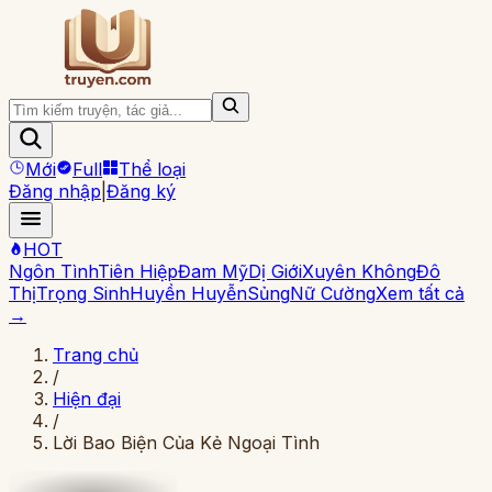
Mới
Full
Thể loại
Đăng nhập
|
Đăng ký
HOT
Ngôn Tình
Tiên Hiệp
Đam Mỹ
Dị Giới
Xuyên Không
Đô
Thị
Trọng Sinh
Huyền Huyễn
Sủng
Nữ Cường
Xem tất cả
→
Trang chủ
/
Hiện đại
/
Lời Bao Biện Của Kẻ Ngoại Tình