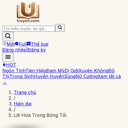
Mới
Full
Thể loại
Đăng nhập
|
Đăng ký
HOT
Ngôn Tình
Tiên Hiệp
Đam Mỹ
Dị Giới
Xuyên Không
Đô
Thị
Trọng Sinh
Huyền Huyễn
Sủng
Nữ Cường
Xem tất cả
→
Trang chủ
/
Hiện đại
/
Lời Hứa Trong Bóng Tối