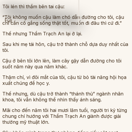
Tôi lén thì thầm bên tai cậu:
“Tôi không muốn cậu làm chó dẫn đường cho tôi, cậu
Full
chỉ cần cố gắng sống thật tốt, muốn đi đâu thì cứ đi.”
Thế nhưng Thẩm Trạch An lại ở lại.
Sau khi mẹ tái hôn, cậu trở thành chỗ dựa duy nhất của
tôi.
Cậu ở bên tôi lớn lên, làm cây gậy dẫn đường cho tôi
suốt năm này qua năm khác.
Thậm chí, vì đôi mắt của tôi, cậu từ bỏ tài năng hội họa
xuất chúng để học y.
Thế nhưng, dù cậu trở thành “thánh thủ” ngành nhãn
khoa, tôi vẫn không thể nhìn thấy ánh sáng.
Mãi cho đến năm tôi hai mươi lăm tuổi, người tri kỷ từng
chung chí hướng với Thẩm Trạch An giành được giải
thưởng mỹ thuật lớn.