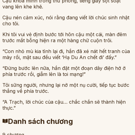
Cậu khóa mình trong thư phòng, tiếng giấy sột soạt
vang lên khe khẽ.
Cậu nén cảm xúc, nói rằng đang viết lời chúc sinh nhật
cho tôi.
Khi tôi vui vẻ định bước tới hôn cậu một cái, màn đêm
trước mắt bỗng hiện ra một hàng chữ cuộn trôi.
“Con nhỏ mù kia tỉnh lại đi, hắn đã xé nát hết tranh của
mày rồi, mặt sau đều viết ‘Hạ Du An chết đi’ đấy.”
“Đừng bước lên nữa, hắn đặt một đoạn dây điện hở ở
phía trước rồi, giẫm lên là toi mạng!”
Tôi sững người, nhưng lại nở một nụ cười, tiếp tục bước
thẳng về phía trước.
“A Trạch, lời chúc của cậu… chắc chắn sẽ thành hiện
thực.”
Danh sách chương
9
chương