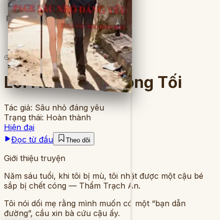
Full
6
lượt đọc
·
9
chương
Lời Hứa Trong Bóng Tối
Tác giả:
Sâu nhỏ đáng yêu
Trạng thái:
Hoàn thành
Hiện đại
Đọc từ đầu
Theo dõi
Giới thiệu truyện
Năm sáu tuổi, khi tôi bị mù, tôi nhặt được một cậu bé
sắp bị chết cóng — Thẩm Trạch An.
Tôi nói dối mẹ rằng mình muốn có một “bạn dẫn
đường”, cầu xin bà cứu cậu ấy.