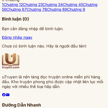
1
Chương 1
2
Chương 2
3
Chương 3
4
Chương 4
5
Chương
5
6
Chương 6
7
Chương 7
8
Chương 8
9
Chương 9
Bình luận (
0
)
Bạn cần đăng nhập để bình luận.
Đăng nhập ngay
Chưa có bình luận nào. Hãy là người đầu tiên!
uTruyen là nền tảng đọc truyện online miễn phí hàng
đầu. Kho truyện phong phú được cập nhật liên tục mỗi
ngày với nhiều thể loại hấp dẫn.
Đường Dẫn Nhanh