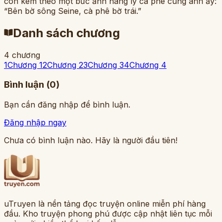
còn kèm theo một bức ảnh nâng ly cà phê cùng anh ấy:
“Bên bờ sông Seine, cà phê bờ trái.”
Danh sách chương
4
chương
1
Chương 1
2
Chương 2
3
Chương 3
4
Chương 4
Bình luận (
0
)
Bạn cần đăng nhập để bình luận.
Đăng nhập ngay
Chưa có bình luận nào. Hãy là người đầu tiên!
uTruyen là nền tảng đọc truyện online miễn phí hàng
đầu. Kho truyện phong phú được cập nhật liên tục mỗi