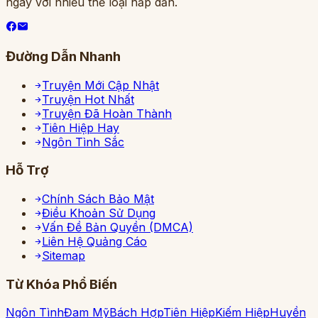
ngày với nhiều thể loại hấp dẫn.
Đường Dẫn Nhanh
Truyện Mới Cập Nhật
Truyện Hot Nhất
Truyện Đã Hoàn Thành
Tiên Hiệp Hay
Ngôn Tình Sắc
Hỗ Trợ
Chính Sách Bảo Mật
Điều Khoản Sử Dụng
Vấn Đề Bản Quyền (DMCA)
Liên Hệ Quảng Cáo
Sitemap
Từ Khóa Phổ Biến
Ngôn Tình
Đam Mỹ
Bách Hợp
Tiên Hiệp
Kiếm Hiệp
Huyền