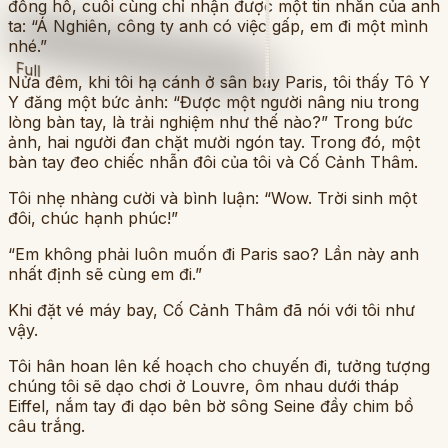
đồng hồ, cuối cùng chỉ nhận được một tin nhắn của anh
ta: “Á Nghiên, công ty anh có việc gấp, em đi một mình
nhé.”
Full
Nửa đêm, khi tôi hạ cánh ở sân bay Paris, tôi thấy Tô Y
Y đăng một bức ảnh: “Được một người nâng niu trong
lòng bàn tay, là trải nghiệm như thế nào?” Trong bức
ảnh, hai người đan chặt mười ngón tay. Trong đó, một
bàn tay đeo chiếc nhẫn đôi của tôi và Cố Cảnh Thâm.
Tôi nhẹ nhàng cười và bình luận: “Wow. Trời sinh một
đôi, chúc hạnh phúc!”
“Em không phải luôn muốn đi Paris sao? Lần này anh
nhất định sẽ cùng em đi.”
Khi đặt vé máy bay, Cố Cảnh Thâm đã nói với tôi như
vậy.
Tôi hân hoan lên kế hoạch cho chuyến đi, tưởng tượng
chúng tôi sẽ dạo chơi ở Louvre, ôm nhau dưới tháp
Eiffel, nắm tay đi dạo bên bờ sông Seine đầy chim bồ
câu trắng.