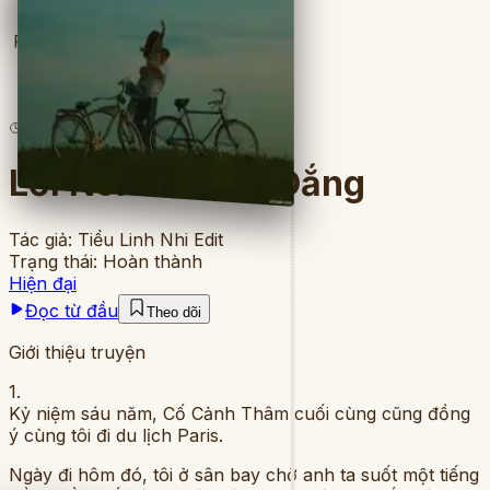
Full
4
lượt đọc
·
4
chương
Lời Nói Dối Cay Đắng
Tác giả:
Tiểu Linh Nhi Edit
Trạng thái:
Hoàn thành
Hiện đại
Đọc từ đầu
Theo dõi
Giới thiệu truyện
1.
Kỷ niệm sáu năm, Cố Cảnh Thâm cuối cùng cũng đồng
ý cùng tôi đi du lịch Paris.
Ngày đi hôm đó, tôi ở sân bay chờ anh ta suốt một tiếng