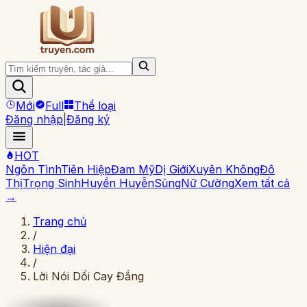
Mới
Full
Thể loại
Đăng nhập
|
Đăng ký
HOT
Ngôn Tình
Tiên Hiệp
Đam Mỹ
Dị Giới
Xuyên Không
Đô
Thị
Trọng Sinh
Huyền Huyễn
Sủng
Nữ Cường
Xem tất cả
→
Trang chủ
/
Hiện đại
/
Lời Nói Dối Cay Đắng