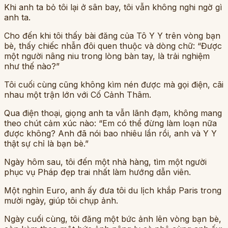
Khi anh ta bỏ tôi lại ở sân bay, tôi vẫn không nghi ngờ gì
anh ta.
Cho đến khi tôi thấy bài đăng của Tô Y Y trên vòng bạn
bè, thấy chiếc nhẫn đôi quen thuộc và dòng chữ: “Được
một người nâng niu trong lòng bàn tay, là trải nghiệm
như thế nào?”
Tôi cuối cùng cũng không kìm nén được mà gọi điện, cãi
nhau một trận lớn với Cố Cảnh Thâm.
Qua điện thoại, giọng anh ta vẫn lãnh đạm, không mang
theo chút cảm xúc nào: “Em có thể đừng làm loạn nữa
được không? Anh đã nói bao nhiêu lần rồi, anh và Y Y
thật sự chỉ là bạn bè.”
Ngày hôm sau, tôi đến một nhà hàng, tìm một người
phục vụ Pháp đẹp trai nhất làm hướng dẫn viên.
Một nghìn Euro, anh ấy đưa tôi du lịch khắp Paris trong
mười ngày, giúp tôi chụp ảnh.
Ngày cuối cùng, tôi đăng một bức ảnh lên vòng bạn bè,