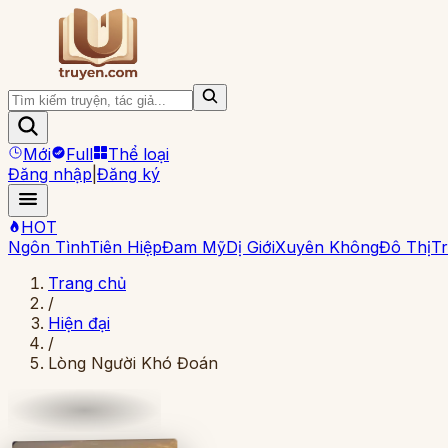
Mới
Full
Thể loại
Đăng nhập
|
Đăng ký
HOT
Ngôn Tình
Tiên Hiệp
Đam Mỹ
Dị Giới
Xuyên Không
Đô Thị
Tr
Trang chủ
/
Hiện đại
/
Lòng Người Khó Đoán