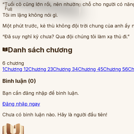
“Tuổi cô cũng lớn rồi, nên nhường chỗ cho người có năng 
Full
Tôi im lặng không nói gì.
Một phút trước, kẻ thù không đội trời chung của anh ấy nh
“Đã suy nghĩ kỹ chưa? Qua đội chúng tôi làm xạ thủ đi.”
Danh sách chương
6
chương
1
Chương 1
2
Chương 2
3
Chương 3
4
Chương 4
5
Chương 5
6
Ch
Bình luận (
0
)
Bạn cần đăng nhập để bình luận.
Đăng nhập ngay
Chưa có bình luận nào. Hãy là người đầu tiên!