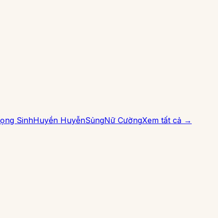
ọng Sinh
Huyền Huyễn
Sủng
Nữ Cường
Xem tất cả →