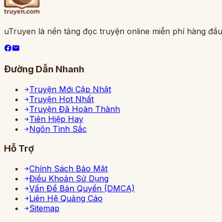
uTruyen là nền tảng đọc truyện online miễn phí hàng đầu
Đường Dẫn Nhanh
Truyện Mới Cập Nhật
Truyện Hot Nhất
Truyện Đã Hoàn Thành
Tiên Hiệp Hay
Ngôn Tình Sắc
Hỗ Trợ
Chính Sách Bảo Mật
Điều Khoản Sử Dụng
Vấn Đề Bản Quyền (DMCA)
Liên Hệ Quảng Cáo
Sitemap