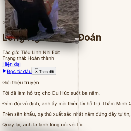
5
lượt đọc
·
6
chương
Lòng Người Khó Đoán
Tác giả:
Tiểu Linh Nhi Edit
Trạng thái:
Hoàn thành
Hiện đại
Đọc từ đầu
Theo dõi
Giới thiệu truyện
Tôi đã làm hỗ trợ cho Du Húc suốt ba năm.
Đêm đội vô địch, anh ấy mời thiên tài hỗ trợ Thẩm Minh 
Trên sân khấu, xạ thủ xuất sắc nhất năm đứng đầy tự tin
Quay lại, anh ta lạnh lùng nói với tôi: