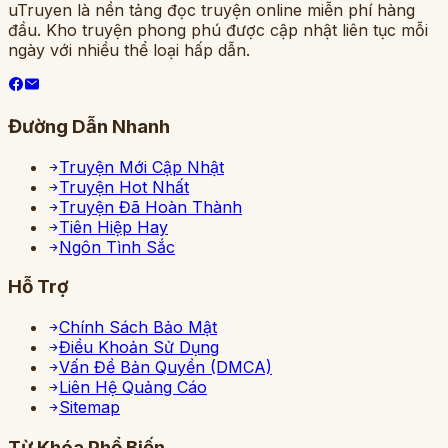
uTruyen là nền tảng đọc truyện online miễn phí hàng
đầu. Kho truyện phong phú được cập nhật liên tục mỗi
ngày với nhiều thể loại hấp dẫn.
Đường Dẫn Nhanh
Truyện Mới Cập Nhật
Truyện Hot Nhất
Truyện Đã Hoàn Thành
Tiên Hiệp Hay
Ngôn Tình Sắc
Hỗ Trợ
Chính Sách Bảo Mật
Điều Khoản Sử Dụng
Vấn Đề Bản Quyền (DMCA)
Liên Hệ Quảng Cáo
Sitemap
Từ Khóa Phổ Biến