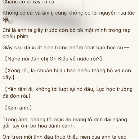
Chẳng có gì xảy ra cả.
Không có cãi vã ầm ĩ, cũng không có lời nguyền rủa tức
tối.
Full
Chỉ là anh ta giây trước còn bỏ tôi một mình trong rạp
chiếu phim.
Giây sau đã xuất hiện trong nhóm chat bạn học cũ —
【Nghe nói đàn chị Ôn Kiều về nước rồi?】
【Xong rồi, lại chuẩn bị dụ bao nhiêu thằng bỏ vợ con
đây.】
【Yên tâm đi, không tới lượt tụi nó đâu, Lục học trưởng
đã đón rồi.】
【Kèm ảnh.】
Trong ảnh, chồng tôi mặc áo măng tô đen dài ngang
gối, tay ôm bó hoa dành dành.
Ôm trọn mối tình đầu thuở thiếu niên của anh ta vào