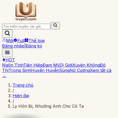
Mới
Full
Thể loại
Đăng nhập
|
Đăng ký
HOT
Ngôn Tình
Tiên Hiệp
Đam Mỹ
Dị Giới
Xuyên Không
Đô
Thị
Trọng Sinh
Huyền Huyễn
Sủng
Nữ Cường
Xem tất cả
→
Trang chủ
/
Hiện đại
/
Ly Hôn Đi, Nhường Anh Cho Cô Ta