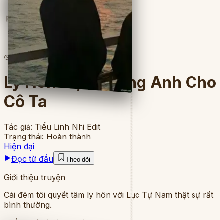
Full
3
lượt đọc
·
8
chương
Ly Hôn Đi, Nhường Anh Cho
Cô Ta
Tác giả:
Tiểu Linh Nhi Edit
Trạng thái:
Hoàn thành
Hiện đại
Đọc từ đầu
Theo dõi
Giới thiệu truyện
Cái đêm tôi quyết tâm ly hôn với Lục Tự Nam thật sự rất
bình thường.