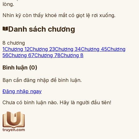
lòng.
Nhìn kỹ còn thấy khoé mắt có giọt lệ rơi xuống.
Danh sách chương
8
chương
1
Chương 1
2
Chương 2
3
Chương 3
4
Chương 4
5
Chương
5
6
Chương 6
7
Chương 7
8
Chương 8
Bình luận (
0
)
Bạn cần đăng nhập để bình luận.
Đăng nhập ngay
Chưa có bình luận nào. Hãy là người đầu tiên!